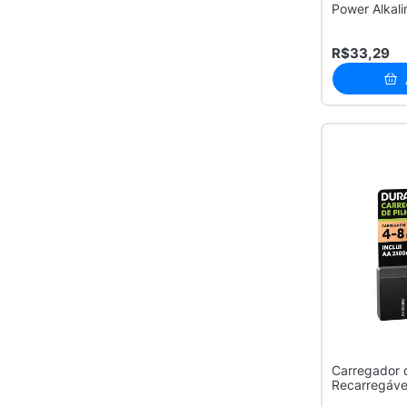
Power Alkal
R$33,29
Carregador d
Recarregávei
AA/AAA com 