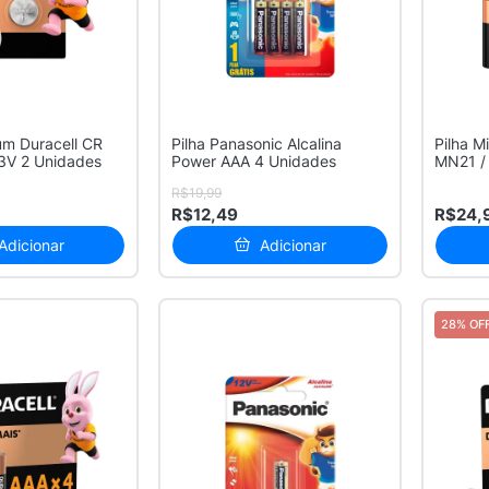
ium Duracell CR
Pilha Panasonic Alcalina
Pilha Mi
2032 Botão 3V 2 Unidades
Power AAA 4 Unidades
MN21 /
Unidad
R$19,99
R$12,49
R$24,
Adicionar
Adicionar
28% OF