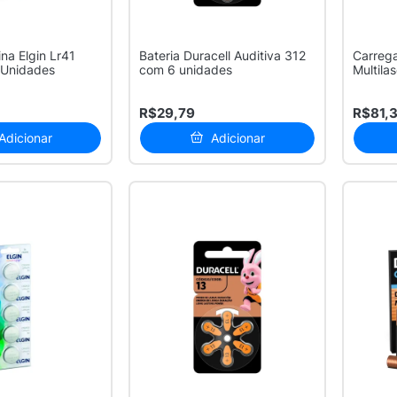
ina Elgin Lr41
Bateria Duracell Auditiva 312
Carrega
 Unidades
com 6 unidades
Multila
com 4 .
R$29,79
R$81,
Adicionar
Adicionar