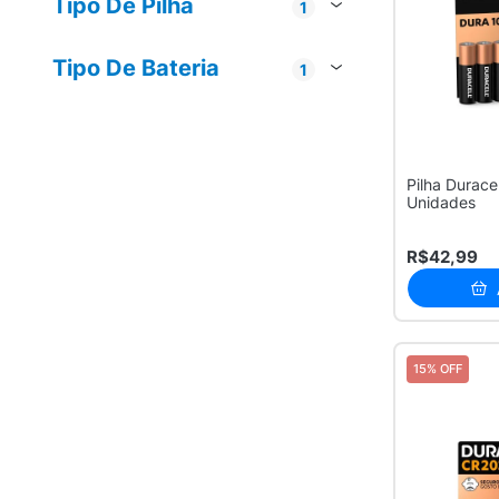
Tipo De Pilha
1
Alcalina
2
Tipo De Bateria
1
Alcalina
2
Pilha Duracel
Unidades
R$42,99
15% OFF