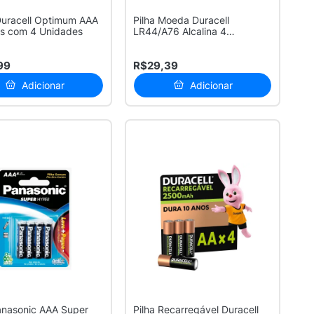
Duracell Optimum AAA
Pilha Moeda Duracell
as com 4 Unidades
LR44/A76 Alcalina 4
Unidades
99
R$29,39
Adicionar
Adicionar
anasonic AAA Super
Pilha Recarregável Duracell