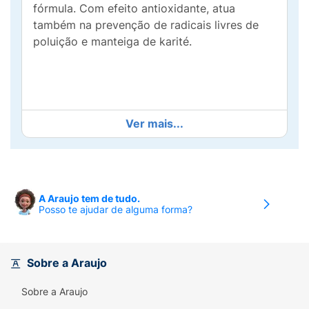
fórmula. Com efeito antioxidante, atua
também na prevenção de radicais livres de
poluição e manteiga de karité.
Ver mais...
COMO USAR
Com o pincel do batom liquido, trace o
A Araujo tem de tudo.
contorno dos lábios começando pelo arco do
Posso te ajudar de alguma forma?
cupido e pela linha inferior dos lábios.
Preenchendo todo o lábio com o batom.
Sobre a Araujo
O batom líquido da Bauny é multifuncional e
pode ser usado também como sombra e
Sobre a Araujo
blush