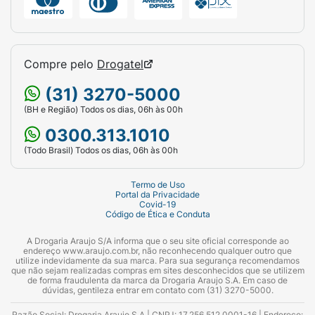
Compre pelo
Drogatel
(31) 3270-5000
(BH e Região) Todos os dias, 06h às 00h
0300.313.1010
(Todo Brasil) Todos os dias, 06h às 00h
Termo de Uso
Portal da Privacidade
Covid-19
Código de Ética e Conduta
A Drogaria Araujo S/A informa que o seu site oficial corresponde ao
endereço www.araujo.com.br, não reconhecendo qualquer outro que
utilize indevidamente da sua marca. Para sua segurança recomendamos
que não sejam realizadas compras em sites desconhecidos que se utilizem
de forma fraudulenta da marca da Drogaria Araujo S.A. Em caso de
dúvidas, gentileza entrar em contato com (31) 3270-5000.
Razão Social: Drogaria Araujo S.A | CNPJ: 17.256.512.0001-16 | Endereço: