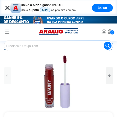
×
Baixe o APP e ganhe 5% OFF!
Baixar
cupom
Use o
APP5
na primeira compra
0
Araujo
Maquiagem
Lábios
Batom
Batom Bauny Li