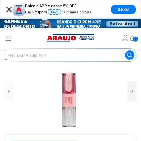
×
Baixe o APP e ganhe 5% OFF!
Baixar
cupom
Use o
APP5
na primeira compra
0
Araujo
Maquiagem
Lábios
Gloss Labial
Batom Duo