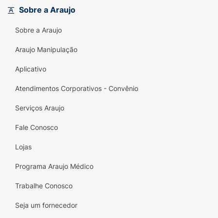
Não utilizar sobre a pele irritada ou lesionada.
Sobre a Araujo
Em caso de sensibilidade dérmica, procure
Sobre a Araujo
orientação médica. Manter em local seco e
arejado.
Araujo Manipulação
Aplicativo
Atendimentos Corporativos - Convênio
Serviços Araujo
Fale Conosco
Lojas
Programa Araujo Médico
Trabalhe Conosco
Seja um fornecedor