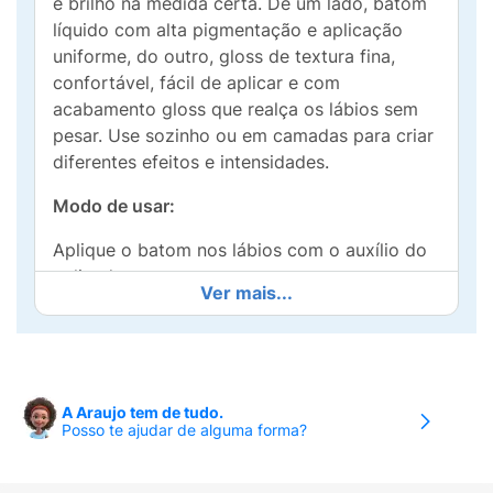
e brilho na medida certa. De um lado, batom
líquido com alta pigmentação e aplicação
uniforme, do outro, gloss de textura fina,
confortável, fácil de aplicar e com
acabamento gloss que realça os lábios sem
pesar. Use sozinho ou em camadas para criar
diferentes efeitos e intensidades.
Modo de usar:
Aplique o batom nos lábios com o auxílio do
aplicador.
Ver mais...
Depois de seco, aplique o gloss para o
acabamento desejado.
Uso externo. Manter fora do alcance das
A Araujo tem de tudo.
crianças.
Posso te ajudar de alguma forma?
Não ingerir. Em caso de contato acidental
com os olhos, enxaguar abundantemente.