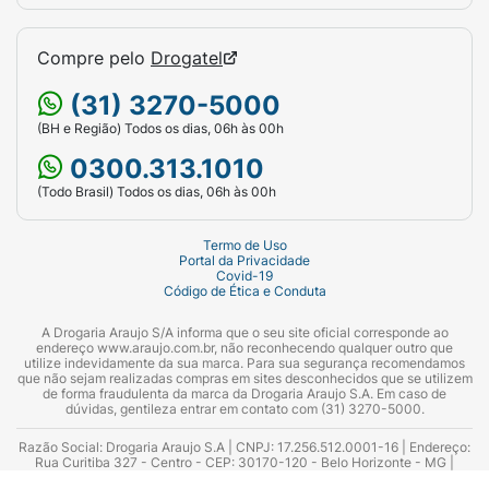
Compre pelo
Drogatel
(31) 3270-5000
(BH e Região) Todos os dias, 06h às 00h
0300.313.1010
(Todo Brasil) Todos os dias, 06h às 00h
Termo de Uso
Portal da Privacidade
Covid-19
Código de Ética e Conduta
A Drogaria Araujo S/A informa que o seu site oficial corresponde ao
endereço www.araujo.com.br, não reconhecendo qualquer outro que
utilize indevidamente da sua marca. Para sua segurança recomendamos
que não sejam realizadas compras em sites desconhecidos que se utilizem
de forma fraudulenta da marca da Drogaria Araujo S.A. Em caso de
dúvidas, gentileza entrar em contato com (31) 3270-5000.
Razão Social: Drogaria Araujo S.A | CNPJ: 17.256.512.0001-16 | Endereço:
Rua Curitiba 327 - Centro - CEP: 30170-120 - Belo Horizonte - MG |
Telefones: 0300.313.1010 e (31) 3270-5000 Horário de funcionamento -