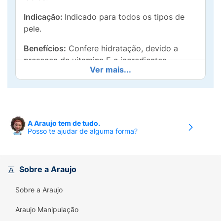
Indicação:
Indicado para todos os tipos de
pele.
Benefícios:
Confere hidratação, devido a
presença de vitamina E e ingredientes
Ver mais...
emolientes na formulação.
Resultado:
A delicada pele dos lábios fica
hidratada, sem apresentar ressecamento,
rachaduras ou pelinhas soltas.
A Araujo tem de tudo.
Posso te ajudar de alguma forma?
Modo de Usar:
Aplique o batom Koloss nos
lábios até completa cobertura.
Sobre a Araujo
Sobre a Araujo
Araujo Manipulação