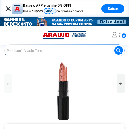
×
Baixe o APP e ganhe 5% OFF!
Baixar
cupom
Use o
APP5
na primeira compra
0
Araujo
Maquiagem
Lábios
Batom
Batom Koloss 