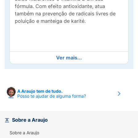
fórmula. Com efeito antioxidante, atua
também na prevenção de radicais livres de
poluição e manteiga de karité.
Ver mais...
COMO USAR
Com o pincel do batom liquido, trace o
A Araujo tem de tudo.
contorno dos lábios começando pelo arco do
Posso te ajudar de alguma forma?
cupido e pela linha inferior dos lábios.
Preenchendo todo o lábio com o batom.
Sobre a Araujo
O batom líquido da Bauny é multifuncional e
pode ser usado também como sombra e
Sobre a Araujo
blush