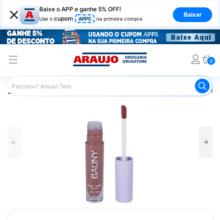
×
Baixe o APP e ganhe 5% OFF!
Baixar
cupom
Use o
APP5
na primeira compra
0
Araujo
Maquiagem
Lábios
Batom
Batom Liquido 