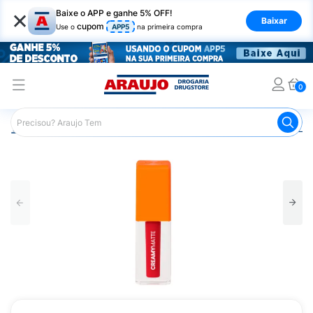
×
Baixe o APP e ganhe 5% OFF!
Baixar
cupom
Use o
APP5
na primeira compra
0
Araujo
Maquiagem
Lábios
Gloss Labial
Batom Líq