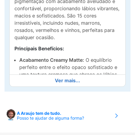
pigmentação com acabamento aveludado e
confortável, proporcionando lábios vibrantes,
macios e sofisticados. São 15 cores
irresistíveis, incluindo nudes, marrons,
rosados, vermelhos e vinhos, perfeitas para
qualquer ocasião.
Principais Benefícios:
Acabamento Creamy Matte:
O equilíbrio
perfeito entre o efeito opaco sofisticado e
uma textura cremosa que abraça os lábios.
Ver mais...
Alta Pigmentação:
Entrega uma cor intensa
e cobertura total já na primeira aplicação,
sem necessidade de muitas camadas.
Conforto Extremo:
Fórmula desenvolvida
A Araujo tem de tudo.
Posso te ajudar de alguma forma?
especificamente para não ressecar ou
craquelar ao longo do dia.