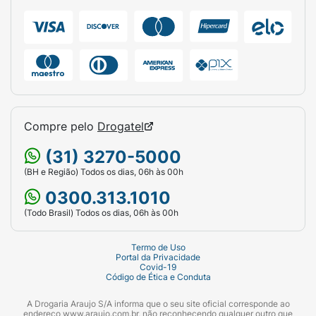
Dimethiconol, Talc, C24-28
Alkyldimethylsiloxy Trimethylsiloxysilicate,
Butyrospermum Parkii Butter, Quaternium-18
Hectorite, Phenoxyethanol, Parfum, Bht,
Hyaluronic Acid, Tocopheryl Acetate, Camellia
Sinensis Leaf Extract. Pode conter: CI 77891,
CI 77491, CI 77492, CI 15850, CI 19140, CI
Compre pelo
Drogatel
15880, Alumina, CI 77499, CI 12085, CI 45410,
CI 7700T7.
(31) 3270-5000
(BH e Região) Todos os dias, 06h às 00h
0300.313.1010
(Todo Brasil) Todos os dias, 06h às 00h
Termo de Uso
Portal da Privacidade
Covid-19
Código de Ética e Conduta
A Drogaria Araujo S/A informa que o seu site oficial corresponde ao
endereço www.araujo.com.br, não reconhecendo qualquer outro que