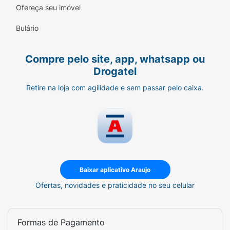
Ofereça seu imóvel
Ficha Técnica:
Bulário
Marca:
Mari Maria Makeup.
Linha:
Creamy Matte.
Compre pelo site, app, whatsapp ou
Drogatel
Produto:
Batom Líquido.
Retire na loja com agilidade e sem passar pelo caixa.
Variação/Tom:
Maria Helena.
Acabamento:
Matte Confortável
(Cremoso).
Volume Líquido:
4ml.
Diferenciais:
Baixar aplicativo Araujo
Alta cobertura, longa duração,
fórmula que não resseca os lábios.
Ofertas, novidades e praticidade no seu celular
Composição:
Isododecane,
Cyclopentasiloxane, Polybutene,
Formas de Pagamento
Trimethylsiloxysilicate, Ozokerite,