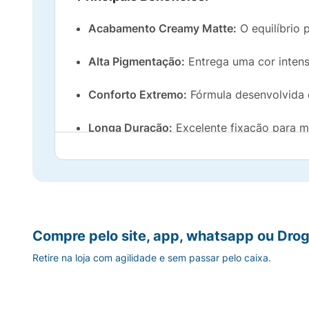
Acabamento Creamy Matte:
O equilíbrio 
Alta Pigmentação:
Entrega uma cor intens
Conforto Extremo:
Fórmula desenvolvida e
Longa Duração:
Excelente fixação para m
Aplicador de Precisão:
Pincel anatômico qu
Sugestão de Uso:
Com o auxílio do aplicador da própria emba
Compre pelo site, app, whatsapp ou Drog
Em seguida, preencha todo o centro dos lábi
estejam limpos e hidratados antes da aplic
Retire na loja com agilidade e sem passar pelo caixa.
Ficha Técnica: