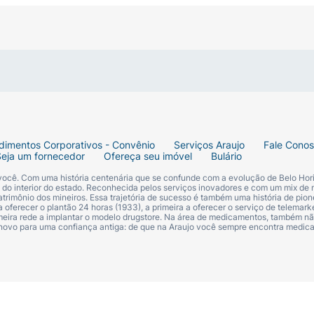
o).
dimentos Corporativos - Convênio
Serviços Araujo
Fale Cono
Seja um fornecedor
Ofereça seu imóvel
Bulário
 você. Com uma história centenária que se confunde com a evolução de Belo Hori
s do interior do estado. Reconhecida pelos serviços inovadores e com um mix de 
trimônio dos mineiros. Essa trajetória de sucesso é também uma história de pion
 oferecer o plantão 24 horas (1933), a primeira a oferecer o serviço de telemarke
o, fórmula que não resseca os lábios.
primeira rede a implantar o modelo drugstore. Na área de medicamentos, também nã
 novo para uma confiança antiga: de que na Araujo você sempre encontra medi
e, Polybutene, Trimethylsiloxysilicate, Ozokerite, Dimethi
ii Butter, Quaternium-18 Hectorite, Phenoxyethanol, Parfum
 CI 77891, CI 77491, CI 77492, CI 15850, CI 19140, CI 15880