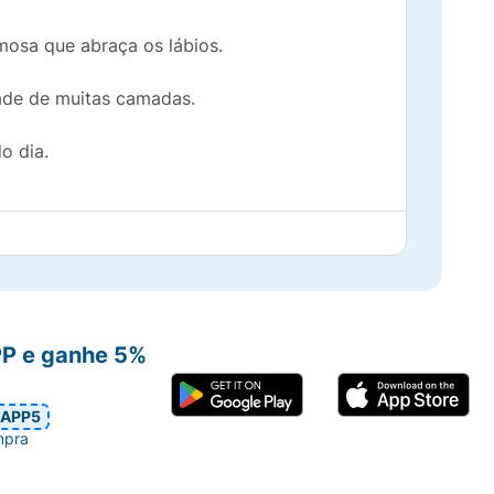
emosa que abraça os lábios.
dade de muitas camadas.
o dia.
senho labial perfeito.
io superior) e a linha do lábio inferior.
PP e ganhe 5%
ssional, certifique-se de que os lábios
revelação do efeito matte.
APP5
mpra