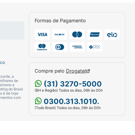
Formas de Pagamento
sco
Compre pelo
Drogatel
zonte, a
milhares de
(31) 3270-5000
eirismo e
ting do Brasil
(BH e Região) Todos os dias, 06h às 00h
o é de hoje
camentos com
0300.313.1010.
conol, Talc, C24-28 Alkyldimethylsiloxy
(Todo Brasil) Todos os dias, 06h às 00h
, Bht, Hyaluronic Acid, Tocopheryl Acetate,
, Alumina, CI 77499, CI 12085, CI 45410, CI