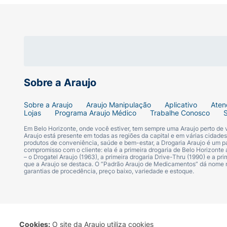
Marca:
Mari Maria Makeup.
Linha:
Creamy Matte.
Produto:
Batom Líquido.
Variação/Tom:
Maria Luisa.
Sobre a Araujo
Acabamento:
Matte Confortável (Cremos
Sobre a Araujo
Araujo Manipulação
Aplicativo
Aten
Lojas
Programa Araujo Médico
Trabalhe Conosco
Volume Líquido:
4ml.
Em Belo Horizonte, onde você estiver, tem sempre uma Araujo perto de
Araujo está presente em todas as regiões da capital e em várias cidade
produtos de conveniência, saúde e bem-estar, a Drogaria Araujo é um pa
compromisso com o cliente: ela é a primeira drogaria de Belo Horizonte a
Diferenciais:
Alta cobertura, longa duraçã
– o Drogatel Araujo (1963), a primeira drogaria Drive-Thru (1990) e a 
que a Araujo se destaca. O “Padrão Araujo de Medicamentos” dá nome
garantias de procedência, preço baixo, variedade e estoque.
Composição:
Isododecane, Cyclopentasiloxan
Trimethylsiloxysilicate, Butyrospermum Park
Camellia Sinensis Leaf Extract. Pode conter:
7700T7.
Cookies:
O site da Araujo utiliza cookies