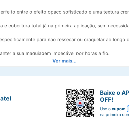
perfeito entre o efeito opaco sofisticado e uma textura cr
a e cobertura total já na primeira aplicação, sem necessi
specificamente para não ressecar ou craquelar ao longo d
anter a sua maquiagem impecável por horas a fio.
Ver mais...
e facilita o contorno e o preenchimento, garantindo um de
lagem, comece desenhando o contorno do arco do cúpido (láb
Baixe o A
atel
os de maneira uniforme. Para um resultado ainda mais profi
OFF!
ação. Aguarde alguns instantes para a secagem completa e 
Use o
cupom
na primeira co