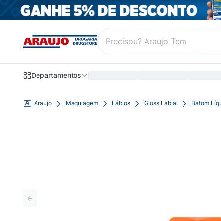
Departamentos
Araujo
Maquiagem
Lábios
Gloss Labial
Batom Líq