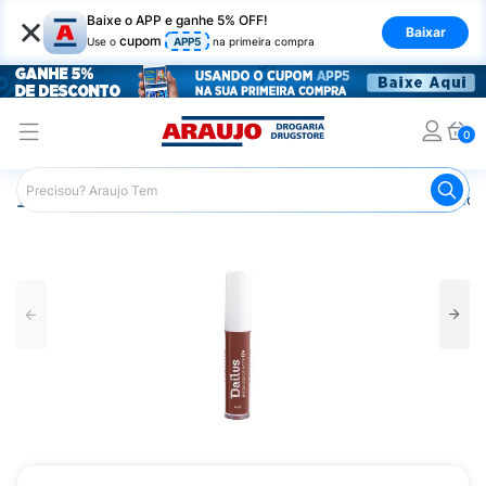
×
Baixe o APP e ganhe 5% OFF!
Baixar
cupom
Use o
APP5
na primeira compra
0
Araujo
Maquiagem
Lábios
Batom
Batom Líquido 