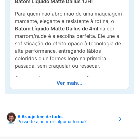
Batom Líquido Matte Dailus 12H!
Para quem não abre mão de uma maquiagem
marcante, elegante e resistente à rotina, o
Batom Líquido Matte Dailus de 4ml
na cor
marrom/nude é a escolha perfeita. Ele une a
sofisticação do efeito opaco à tecnologia de
alta performance, entregando lábios
coloridos e uniformes logo na primeira
passada, sem craquelar ou ressecar.
Como podemos notar em seu frasco
Ver mais...
minimalista na imagem
image_97a9c4.png
, o
produto promete e entrega
até 12 horas de
fixação
. Isso significa que você pode passar o
dia trabalhando, participando de eventos ou
curtindo momentos de lazer sem se
A Araujo tem de tudo.
Posso te ajudar de alguma forma?
preocupar com retoques constantes. Sua
textura desliza suavemente sobre a boca e
seca rápido, garantindo um acabamento