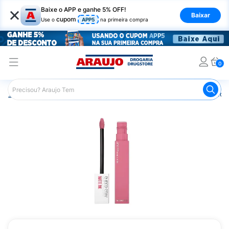
×
Baixe o APP e ganhe 5% OFF!
Baixar
cupom
Use o
APP5
na primeira compra
0
Araujo
Maquiagem
Lábios
Batom
Batom Líquido M