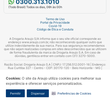
0300.313.1010
(Todo Brasil) Todos os dias, 06h às 00h
Termo de Uso
Portal da Privacidade
Covid-19
Código de Ética e Conduta
A Drogaria Araujo S/A informa que o seu site oficial corresponde ao
endereço www.araujo.com.br, não reconhecendo qualquer outro que
utilize indevidamente da sua marca. Para sua segurança recomendamos
que não sejam realizadas compras em sites desconhecidos que se utilizem
de forma fraudulenta da marca da Drogaria Araujo S.A. Em caso de
dúvidas, gentileza entrar em contato com (31) 3270-5000.
Razão Social: Drogaria Araujo S.A | CNPJ: 17.256.512.0001-16 | Endereço:
Rua Curitiba 327 - Centro - CEP: 30170-120 - Belo Horizonte - MG |
Telefones: 0300.313.1010 e (31) 3270-5000 Horário de funcionamento -
06:00h às 00:00h | Consultores técnicos responsáveis: Hairton Ayres
Cookies:
O site da Araujo utiliza cookies para melhorar sua
Azevedo Guimarães – CRF 10.965 | Yasmin Silva Alvarenga – CRF 52.584 -
Consultor substituto: Thiago Aguiar Pinheiro - CRF Nº 13.748. Alvará
experiência e oferecer serviços personalizados.
Sanitário: 2025020713 | Autorização de Funcionamento da Empresa (AFE):
7.16355-1
Permitir
Dispensar
Preferências de Cookies