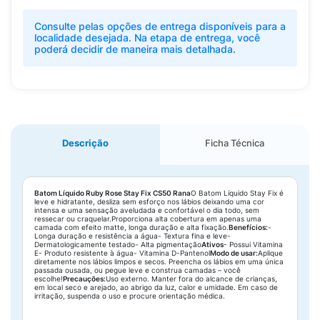
Consulte pelas opções de entrega disponíveis para a
localidade desejada. Na etapa de entrega, você
poderá decidir de maneira mais detalhada.
Descrição
Ficha Técnica
Batom Líquido Ruby Rose Stay Fix CS50 Rana
O Batom Líquido Stay Fix é
leve e hidratante, desliza sem esforço nos lábios deixando uma cor
intensa e uma sensação aveludada e confortável o dia todo, sem
ressecar ou craquelar.Proporciona alta cobertura em apenas uma
camada com efeito matte, longa duração e alta fixação.
Benefícios:
-
Longa duração e resistência a água- Textura fina e leve-
Dermatologicamente testado- Alta pigmentação
Ativos
- Possui Vitamina
E- Produto resistente à água- Vitamina D-Pantenol
Modo de usar:
Aplique
diretamente nos lábios limpos e secos. Preencha os lábios em uma única
passada ousada, ou pegue leve e construa camadas – você
escolhe!
Precauções:
Uso externo. Manter fora do alcance de crianças,
em local seco e arejado, ao abrigo da luz, calor e umidade. Em caso de
irritação, suspenda o uso e procure orientação médica.