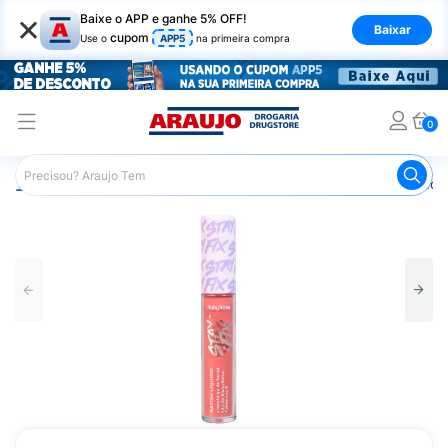
×
Baixe o APP e ganhe 5% OFF!
Baixar
cupom
Use o
APP5
na primeira compra
0
Araujo
Maquiagem
Lábios
Batom
Batom Líquido 