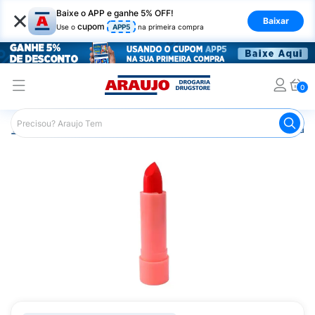
×
Baixe o APP e ganhe 5% OFF!
Baixar
cupom
Use o
APP5
na primeira compra
0
Araujo
Maquiagem
Lábios
Batom
Batom Miamake