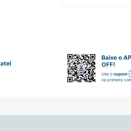
Baixe o A
atel
OFF!
Use o
cupom
na primeira co