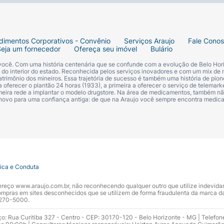
dimentos Corporativos - Convênio
Serviços Araujo
Fale Cono
Seja um fornecedor
Ofereça seu imóvel
Bulário
 você. Com uma história centenária que se confunde com a evolução de Belo Hori
s do interior do estado. Reconhecida pelos serviços inovadores e com um mix de 
trimônio dos mineiros. Essa trajetória de sucesso é também uma história de pion
 oferecer o plantão 24 horas (1933), a primeira a oferecer o serviço de telemarke
primeira rede a implantar o modelo drugstore. Na área de medicamentos, também nã
 novo para uma confiança antiga: de que na Araujo você sempre encontra medi
tica e Conduta
ndereço www.araujo.com.br, não reconhecendo qualquer outro que utilize indevid
pras em sites desconhecidos que se utilizem de forma fraudulenta da marca d
 3270-5000.
ço: Rua Curitiba 327 - Centro - CEP: 30170-120 - Belo Horizonte - MG | Telefon