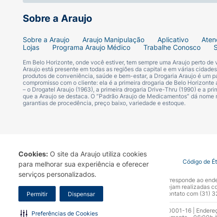
Sobre a Araujo
Sobre a Araujo
Araujo Manipulação
Aplicativo
Aten
Lojas
Programa Araujo Médico
Trabalhe Conosco
Em Belo Horizonte, onde você estiver, tem sempre uma Araujo perto de
Araujo está presente em todas as regiões da capital e em várias cidade
produtos de conveniência, saúde e bem-estar, a Drogaria Araujo é um pa
compromisso com o cliente: ela é a primeira drogaria de Belo Horizonte a
– o Drogatel Araujo (1963), a primeira drogaria Drive-Thru (1990) e a 
que a Araujo se destaca. O “Padrão Araujo de Medicamentos” dá nome
garantias de procedência, preço baixo, variedade e estoque.
Cookies:
O site da Araujo utiliza cookies
Termo de Uso
Portal da Privacidade
Covid-19
Código de É
para melhorar sua experiência e oferecer
serviços personalizados.
A Drogaria Araujo S/A informa que o seu site oficial corresponde ao e
marca. Para sua segurança recomendamos que não sejam realizadas com
Araujo S.A. Em caso de dúvidas, gentileza entrar em contato com (31)
Permitir
Dispensar
Razão Social: Drogaria Araujo S.A | CNPJ: 17.256.512.0001-16 | Endere
Preferências de Cookies