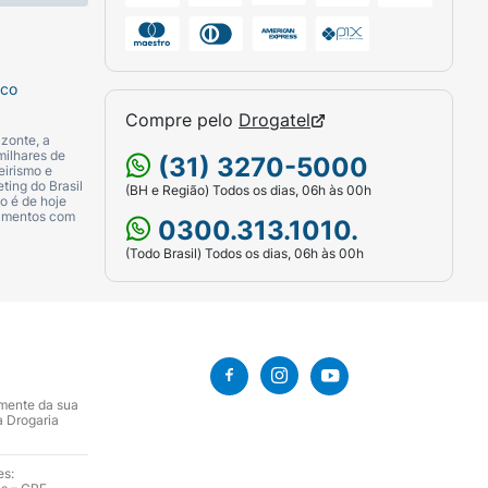
sco
Compre pelo
Drogatel
zonte, a
milhares de
(31) 3270-5000
eirismo e
ting do Brasil
(BH e Região) Todos os dias, 06h às 00h
o é de hoje
camentos com
0300.313.1010.
(Todo Brasil) Todos os dias, 06h às 00h
amente da sua
a Drogaria
es: