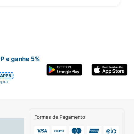
PP e ganhe 5%
APP5
mpra
Formas de Pagamento