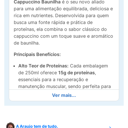
Cappuccino Baunilha
é o seu novo aliado
para uma alimentação equilibrada, deliciosa e
rica em nutrientes. Desenvolvida para quem
busca uma fonte rápida e prática de
proteínas, ela combina o sabor clássico do
cappuccino com um toque suave e aromático
de baunilha.
Principais Benefícios:
Alto Teor de Proteínas:
Cada embalagem
de 250ml oferece
15g de proteínas
,
essenciais para a recuperação e
manutenção muscular, sendo perfeita para
o pré ou pós-treino, ou como um lanche
Ver mais...
nutritivo.
Zero Adição de Açúcares:
Formulada para
dietas com controle de ingestão de açúcar,
permitindo que você desfrute de um sabor
A Araujo tem de tudo.