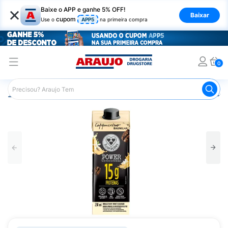
×
Baixe o APP e ganhe 5% OFF!
Baixar
cupom
Use o
APP5
na primeira compra
0
Araujo
Mercado
Padaria e Café da Manhã
Cappucci