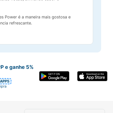
ões Power é a maneira mais gostosa e
cia refrescante.
PP e ganhe 5%
APP5
mpra