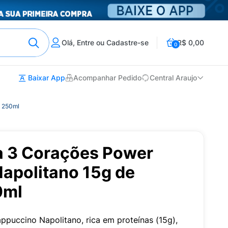
Olá, Entre ou Cadastre-se
R$ 0,00
0
Baixar App
Acompanhar Pedido
Central Araujo
s 250ml
a 3 Corações Power
apolitano 15g de
0ml
ppuccino Napolitano, rica em proteínas (15g),