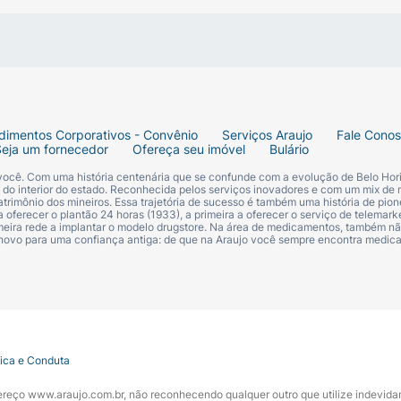
dimentos Corporativos - Convênio
Serviços Araujo
Fale Cono
Seja um fornecedor
Ofereça seu imóvel
Bulário
 você. Com uma história centenária que se confunde com a evolução de Belo Hori
s do interior do estado. Reconhecida pelos serviços inovadores e com um mix de 
trimônio dos mineiros. Essa trajetória de sucesso é também uma história de pion
 oferecer o plantão 24 horas (1933), a primeira a oferecer o serviço de telemarke
primeira rede a implantar o modelo drugstore. Na área de medicamentos, também nã
 novo para uma confiança antiga: de que na Araujo você sempre encontra medi
tica e Conduta
ndereço www.araujo.com.br, não reconhecendo qualquer outro que utilize indevid