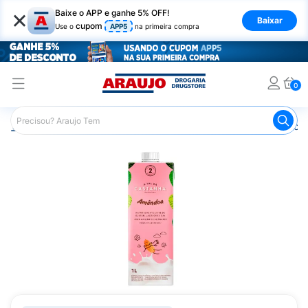
×
Baixe o APP e ganhe 5% OFF!
Baixar
cupom
Use o
APP5
na primeira compra
0
Araujo
Mercado
Bebidas
Sucos
Bebida Orgânica 