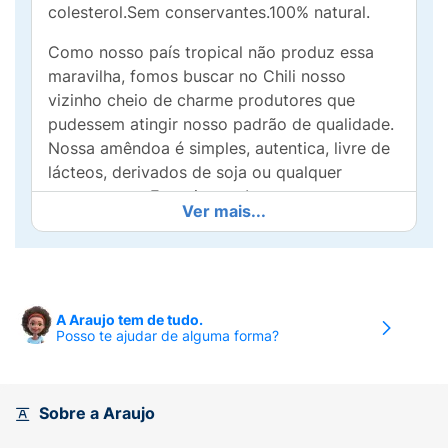
colesterol.Sem conservantes.100% natural.
Como nosso país tropical não produz essa
maravilha, fomos buscar no Chili nosso
vizinho cheio de charme produtores que
pudessem atingir nosso padrão de qualidade.
Nossa amêndoa é simples, autentica, livre de
lácteos, derivados de soja ou qualquer
conservante. Experimente!
Ver mais...
Ingredientes:
Água e amêndoa.
Alérgicos:
Contém amêndoa. Pode conter
castanha de caju e castanha do pará.
Não
A Araujo tem de tudo.
contém glúten.
Posso te ajudar de alguma forma?
Sobre a Araujo