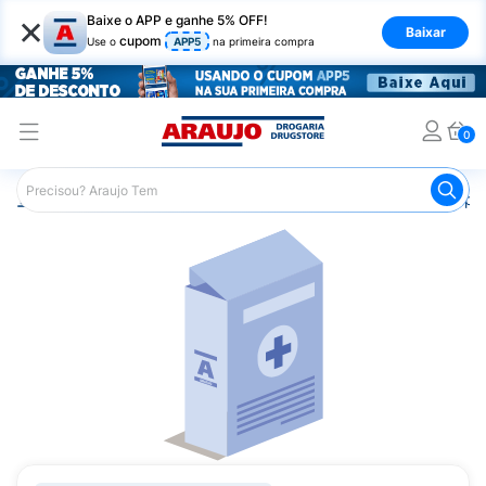
×
Baixe o APP e ganhe 5% OFF!
Baixar
cupom
Use o
APP5
na primeira compra
0
Araujo
Medicamentos
Saúde da Mulher
Anticoncepci