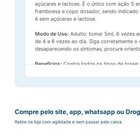
açúcares e lactose. É o único com ação 5 em 
framboesa e copo dosador, sendo indicado e
é sem açúcares e lactose.
Modo de Uso:
Adulto: tomar 5mL 6 vezes ao
de 4 a 6 vezes ao dia. Siga corretamente 
desaparecendo os sintomas, procure orienta
Benefícios:
Contra todos os tipos de tosse: s
elimina o catarro e trata a tosse. Tem sab
e lactose.
A potência de Benegrip contra todos os tip
Indicado para tosse seca, alérgica e com ca
Compre pelo site, app, whatsapp ou Drog
Retire na loja com agilidade e sem passar pelo caixa.
Único com Ação 5 em 1: expectora, fluidifica
Tem sabor framboesa e vem com copo dos