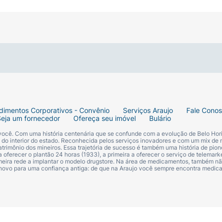
 anos)
dimentos Corporativos - Convênio
Serviços Araujo
Fale Cono
Seja um fornecedor
Ofereça seu imóvel
Bulário
 você. Com uma história centenária que se confunde com a evolução de Belo Hori
s do interior do estado. Reconhecida pelos serviços inovadores e com um mix de 
trimônio dos mineiros. Essa trajetória de sucesso é também uma história de pion
 oferecer o plantão 24 horas (1933), a primeira a oferecer o serviço de telemarke
primeira rede a implantar o modelo drugstore. Na área de medicamentos, também nã
 novo para uma confiança antiga: de que na Araujo você sempre encontra medi