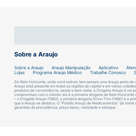
Indicado para toda a família (a partir dos 2
Sem açúcares e lactose
Sobre a Araujo
Sobre a Araujo
Araujo Manipulação
Aplicativo
Aten
Lojas
Programa Araujo Médico
Trabalhe Conosco
Em Belo Horizonte, onde você estiver, tem sempre uma Araujo perto de
Araujo está presente em todas as regiões da capital e em várias cidade
produtos de conveniência, saúde e bem-estar, a Drogaria Araujo é um pa
compromisso com o cliente: ela é a primeira drogaria de Belo Horizonte a
– o Drogatel Araujo (1963), a primeira drogaria Drive-Thru (1990) e a 
que a Araujo se destaca. O “Padrão Araujo de Medicamentos” dá nome
garantias de procedência, preço baixo, variedade e estoque.