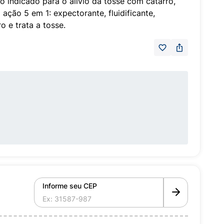
indicado para o alívio da tosse com catarro,
 ação 5 em 1: expectorante, fluidificante,
ro e trata a tosse.
Informe seu CEP