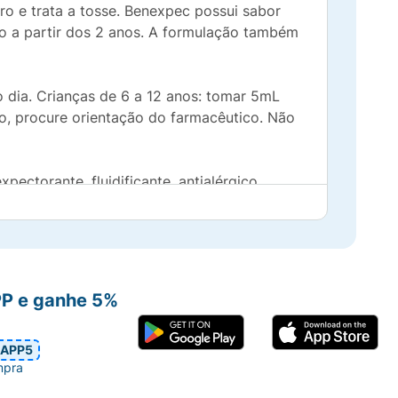
rro e trata a tosse. Benexpec possui sabor
o a partir dos 2 anos. A formulação também
 dia. Crianças de 6 a 12 anos: tomar 5mL
o, procure orientação do farmacêutico. Não
ectorante, fluidificante, antialérgico,
família (a partir dos 2 anos) Sem açúcares
PP e ganhe 5%
APP5
mpra