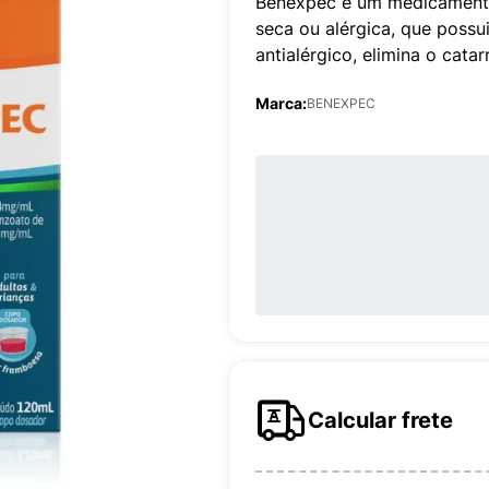
Benexpec é um medicamento 
seca ou alérgica, que possui
antialérgico, elimina o catar
Marca:
BENEXPEC
Calcular frete