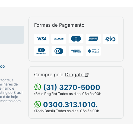
Formas de Pagamento
sco
Compre pelo
Drogatel
zonte, a
milhares de
(31) 3270-5000
eirismo e
ting do Brasil
(BH e Região) Todos os dias, 06h às 00h
o é de hoje
camentos com
0300.313.1010.
(Todo Brasil) Todos os dias, 06h às 00h