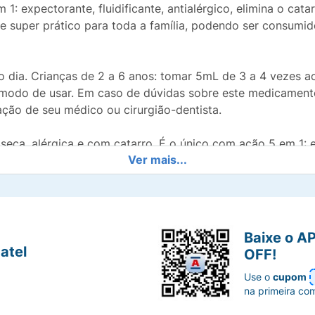
1: expectorante, fluidificante, antialérgico, elimina o cata
 super prático para toda a família, podendo ser consumid
 dia. Crianças de 2 a 6 anos: tomar 5mL de 3 a 4 vezes ao
o modo de usar. Em caso de dúvidas sobre este medicament
ção de seu médico ou cirurgião-dentista.
eca, alérgica e com catarro. É o único com ação 5 em 1: exp
Ver mais...
or framboesa e vem com copo dosador Indicado para toda a 
os de tosse
Baixe o A
tarro
atel
OFF!
Use o
cupom
, elimina o catarro, ação antialérgica e trata a tosse
na primeira co
ador