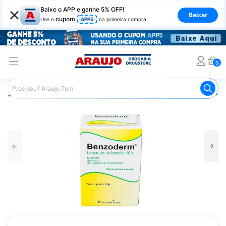
×
Baixe o APP e ganhe 5% OFF!
Baixar
cupom
Use o
APP5
na primeira compra
0
Araujo
Medicamentos
Mais Medicamentos
Benzoder