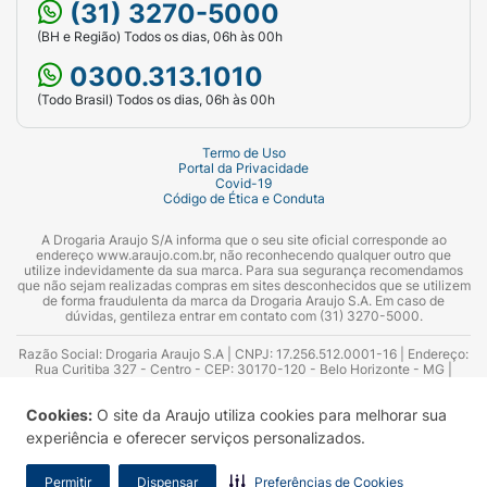
(31) 3270-5000
(BH e Região) Todos os dias, 06h às 00h
0300.313.1010
(Todo Brasil) Todos os dias, 06h às 00h
Termo de Uso
Portal da Privacidade
Covid-19
Código de Ética e Conduta
A Drogaria Araujo S/A informa que o seu site oficial corresponde ao
endereço www.araujo.com.br, não reconhecendo qualquer outro que
utilize indevidamente da sua marca. Para sua segurança recomendamos
que não sejam realizadas compras em sites desconhecidos que se utilizem
de forma fraudulenta da marca da Drogaria Araujo S.A. Em caso de
dúvidas, gentileza entrar em contato com (31) 3270-5000.
Razão Social: Drogaria Araujo S.A | CNPJ: 17.256.512.0001-16 | Endereço:
Rua Curitiba 327 - Centro - CEP: 30170-120 - Belo Horizonte - MG |
Telefones: 0300.313.1010 e (31) 3270-5000 Horário de funcionamento -
06:00h às 00:00h | Consultores técnicos responsáveis: Hairton Ayres
Cookies:
O site da Araujo utiliza cookies para melhorar sua
Azevedo Guimarães – CRF 10.965 | Yasmin Silva Alvarenga – CRF 52.584 -
Consultor substituto: Thiago Aguiar Pinheiro - CRF Nº 13.748. Alvará
experiência e oferecer serviços personalizados.
Sanitário: 2025020713 | Autorização de Funcionamento da Empresa (AFE):
7.16355-1
Permitir
Dispensar
Preferências de Cookies