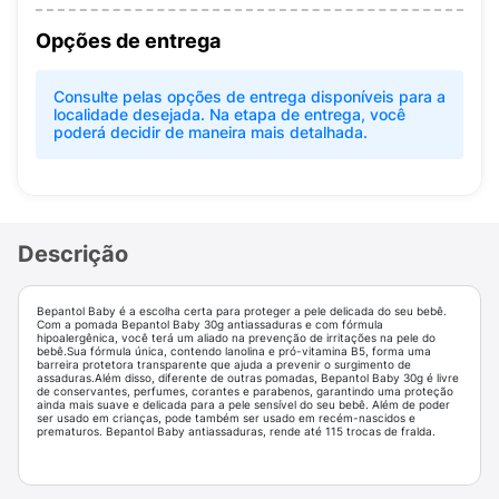
Opções de entrega
Consulte pelas opções de entrega disponíveis para a
localidade desejada. Na etapa de entrega, você
poderá decidir de maneira mais detalhada.
Descrição
Bepantol Baby é a escolha certa para proteger a pele delicada do seu bebê.
Com a pomada Bepantol Baby 30g antiassaduras e com fórmula
hipoalergênica, você terá um aliado na prevenção de irritações na pele do
bebê.Sua fórmula única, contendo lanolina e pró-vitamina B5, forma uma
barreira protetora transparente que ajuda a prevenir o surgimento de
assaduras.Além disso, diferente de outras pomadas, Bepantol Baby 30g é livre
de conservantes, perfumes, corantes e parabenos, garantindo uma proteção
ainda mais suave e delicada para a pele sensível do seu bebê. Além de poder
ser usado em crianças, pode também ser usado em recém-nascidos e
prematuros. Bepantol Baby antiassaduras, rende até 115 trocas de fralda.