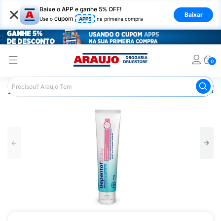
×
Baixe o APP e ganhe 5% OFF!
Baixar
cupom
Use o
APP5
na primeira compra
0
Araujo
Infantil
Troca de Fraldas
Pomada para Assadu