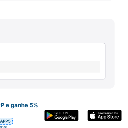
PP e ganhe 5%
APP5
mpra