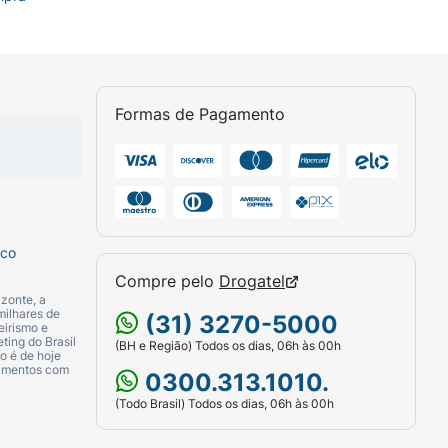
Formas de Pagamento
sco
Compre pelo
Drogatel
zonte, a
milhares de
(31) 3270-5000
eirismo e
ting do Brasil
(BH e Região) Todos os dias, 06h às 00h
o é de hoje
camentos com
0300.313.1010.
(Todo Brasil) Todos os dias, 06h às 00h