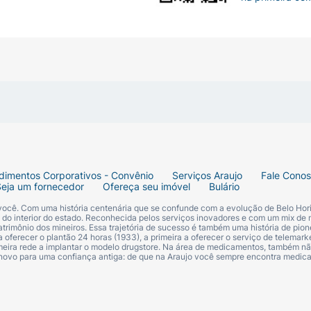
dimentos Corporativos - Convênio
Serviços Araujo
Fale Cono
Seja um fornecedor
Ofereça seu imóvel
Bulário
 você. Com uma história centenária que se confunde com a evolução de Belo Hori
s do interior do estado. Reconhecida pelos serviços inovadores e com um mix de 
trimônio dos mineiros. Essa trajetória de sucesso é também uma história de pion
 oferecer o plantão 24 horas (1933), a primeira a oferecer o serviço de telemarke
primeira rede a implantar o modelo drugstore. Na área de medicamentos, também nã
 novo para uma confiança antiga: de que na Araujo você sempre encontra medi