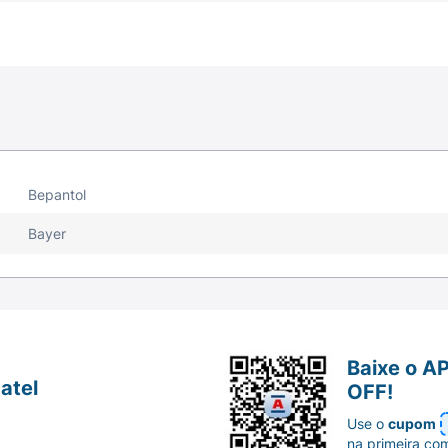
Bepantol
Bayer
Baixe o A
atel
OFF!
Use o
cupom
na primeira co