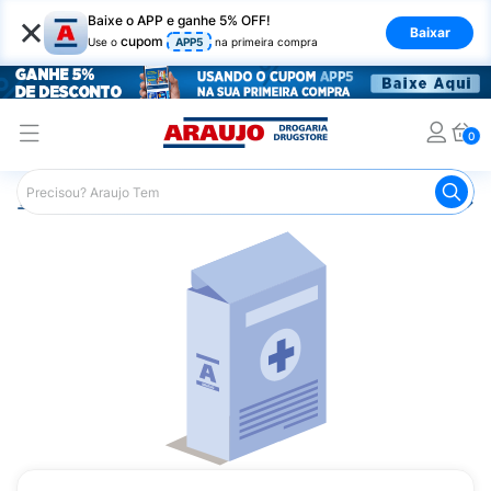
×
Baixe o APP e ganhe 5% OFF!
Baixar
cupom
Use o
APP5
na primeira compra
0
Araujo
Medicamentos
Remédio para Pele e Mucosa