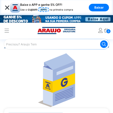
×
Baixe o APP e ganhe 5% OFF!
Baixar
cupom
Use o
APP5
na primeira compra
0
Araujo
Medicamentos
Remédio para Sistema Nervoso Ce