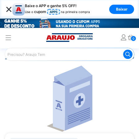
×
Baixe o APP e ganhe 5% OFF!
Baixar
cupom
Use o
APP5
na primeira compra
0
Araujo
Medicamentos
Remédio para Sistema Nervoso Ce