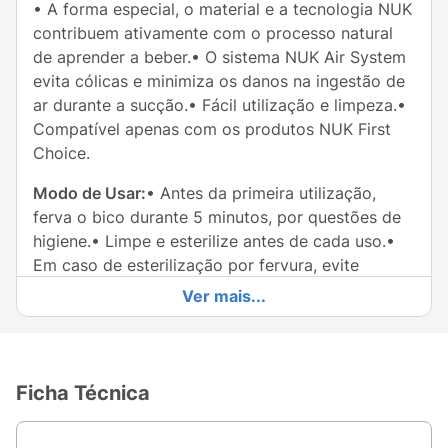
• A forma especial, o material e a tecnologia NUK
contribuem ativamente com o processo natural
de aprender a beber.• O sistema NUK Air System
evita cólicas e minimiza os danos na ingestão de
ar durante a sucção.• Fácil utilização e limpeza.•
Compatível apenas com os produtos NUK First
Choice.
Modo de Usar:
• Antes da primeira utilização,
ferva o bico durante 5 minutos, por questões de
higiene.• Limpe e esterilize antes de cada uso.•
Em caso de esterilização por fervura, evite
danificar os bicos certificando-se que há água
Ver mais...
suficiente no recipiente. 5 minutos de fervura são
suficientes.• Não colocar em lava-louças, visto
que alguns detergentes podem causar danos ao
produto.
Ficha Técnica
Para a segurança do seu bebê, por questões de