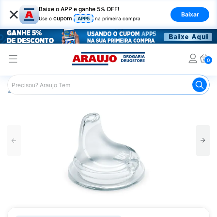
×
Baixe o APP e ganhe 5% OFF!
Baixar
cupom
Use o
APP5
na primeira compra
0
Araujo
Infantil
Acessórios para Alimentação Infantil
C