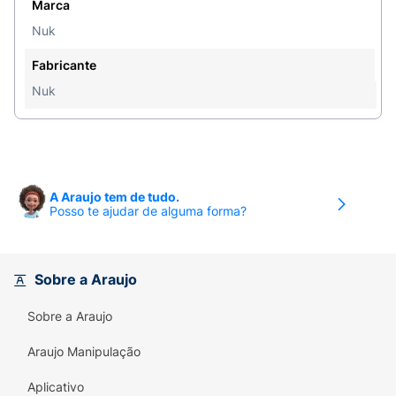
segurança e higiene, substitua o bico a cada 1-2
Marca
meses de uso.
Nuk
Indicação:
Crianças acima de 6 meses.
Fabricante
Nuk
A Araujo tem de tudo.
Posso te ajudar de alguma forma?
Sobre a Araujo
Sobre a Araujo
Araujo Manipulação
Aplicativo