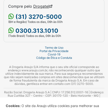
Compre pelo
Drogatel
(31) 3270-5000
(BH e Região) Todos os dias, 06h às 00h
0300.313.1010
(Todo Brasil) Todos os dias, 06h às 00h
Termo de Uso
Portal da Privacidade
Covid-19
Código de Ética e Conduta
A Drogaria Araujo S/A informa que o seu site oficial corresponde ao
endereço www.araujo.com.br, não reconhecendo qualquer outro que
utilize indevidamente da sua marca. Para sua segurança recomendamos
que não sejam realizadas compras em sites desconhecidos que se utilizem
de forma fraudulenta da marca da Drogaria Araujo S.A. Em caso de
dúvidas, gentileza entrar em contato com (31) 3270-5000.
Razão Social: Drogaria Araujo S.A | CNPJ: 17.256.512.0001-16 | Endereço:
Rua Curitiba 327 - Centro - CEP: 30170-120 - Belo Horizonte - MG |
Telefones: 0300.313.1010 e (31) 3270-5000 Horário de funcionamento -
06:00h às 00:00h | Consultores técnicos responsáveis: Hairton Ayres
Cookies:
O site da Araujo utiliza cookies para melhorar sua
Azevedo Guimarães – CRF 10.965 | Yasmin Silva Alvarenga – CRF 52.584 -