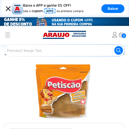
×
Baixe o APP e ganhe 5% OFF!
Baixar
cupom
Use o
APP5
na primeira compra
0
Araujo
Pet Shop
Cachorros
Petiscos para Cachorro