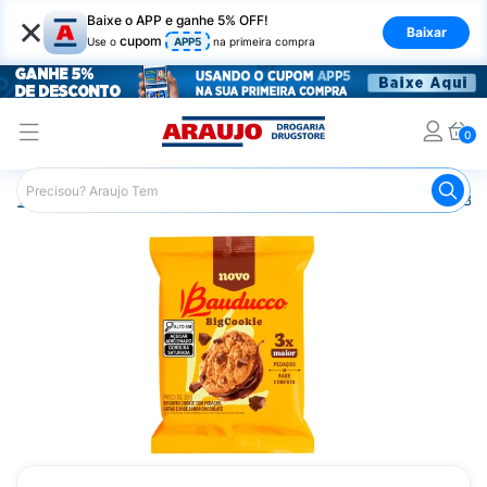
×
Baixe o APP e ganhe 5% OFF!
Baixar
cupom
Use o
APP5
na primeira compra
0
Araujo
Mercado
Biscoitos e Bolachas
Cookies
Big