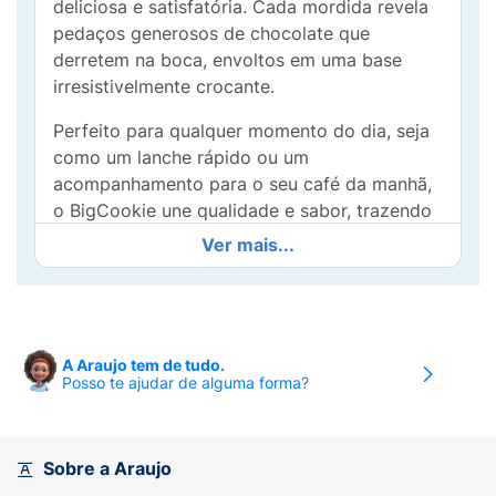
deliciosa e satisfatória. Cada mordida revela
pedaços generosos de chocolate que
derretem na boca, envoltos em uma base
irresistivelmente crocante.
Perfeito para qualquer momento do dia, seja
como um lanche rápido ou um
acompanhamento para o seu café da manhã,
o BigCookie une qualidade e sabor, trazendo
a tradição de excelência da Bauducco para a
Ver mais...
sua mesa. Ideal para compartilhar (ou não!) e
perfeito para deixar o seu dia mais doce.
Experimente e transforme pequenos
momentos em grandes delícias!
A Araujo tem de tudo.
Posso te ajudar de alguma forma?
Sobre a Araujo