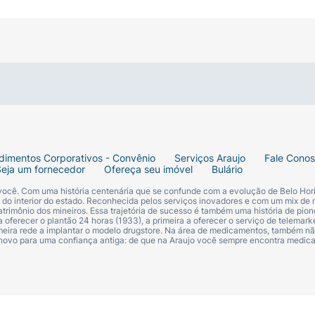
dimentos Corporativos - Convênio
Serviços Araujo
Fale Cono
Seja um fornecedor
Ofereça seu imóvel
Bulário
 você. Com uma história centenária que se confunde com a evolução de Belo Hori
s do interior do estado. Reconhecida pelos serviços inovadores e com um mix de 
trimônio dos mineiros. Essa trajetória de sucesso é também uma história de pion
 oferecer o plantão 24 horas (1933), a primeira a oferecer o serviço de telemarke
primeira rede a implantar o modelo drugstore. Na área de medicamentos, também nã
 novo para uma confiança antiga: de que na Araujo você sempre encontra medi