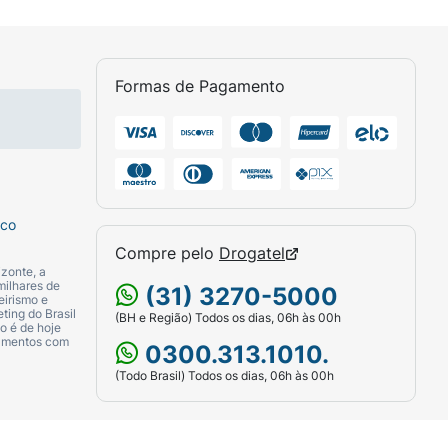
Formas de Pagamento
sco
Compre pelo
Drogatel
zonte, a
milhares de
(31) 3270-5000
eirismo e
ting do Brasil
(BH e Região) Todos os dias, 06h às 00h
o é de hoje
camentos com
0300.313.1010.
(Todo Brasil) Todos os dias, 06h às 00h