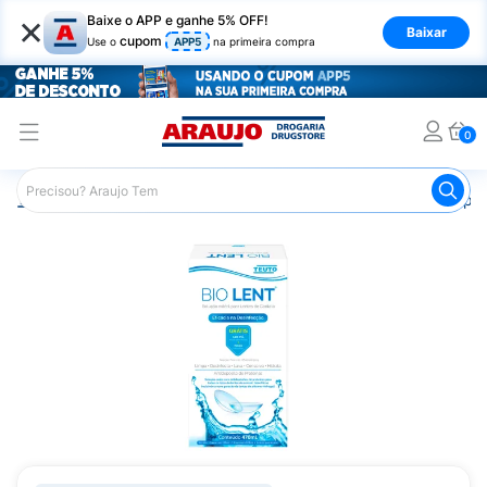
×
Baixe o APP e ganhe 5% OFF!
Baixar
cupom
Use o
APP5
na primeira compra
0
Araujo
Medicamentos
Saúde dos Olhos
Produtos par