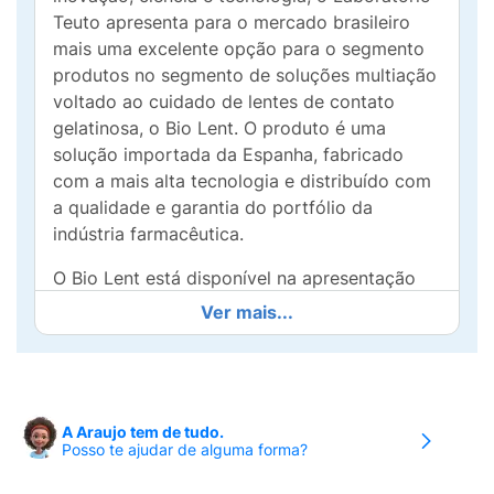
Teuto apresenta para o mercado brasileiro
mais uma excelente opção para o segmento
produtos no segmento de soluções multiação
voltado ao cuidado de lentes de contato
gelatinosa, o Bio Lent. O produto é uma
solução importada da Espanha, fabricado
com a mais alta tecnologia e distribuído com
a qualidade e garantia do portfólio da
indústria farmacêutica.
O Bio Lent está disponível na apresentação
de kit, contendo 1 frasco com 350ml, 1 frasco
Ver mais...
com 120ml e 1 estojo para lentes. A
apresentação contém o Poloxamer, que é um
detergente não iônico, que permite a
mobilização, emulsão e eliminação de
A Araujo tem de tudo.
depósitos que se acumulam sobre a
Posso te ajudar de alguma forma?
superfície das lentes de contato.