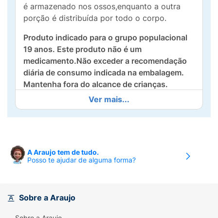
é armazenado nos ossos,enquanto a outra
porção é distribuída por todo o corpo.
Produto indicado para o grupo populacional
19 anos. Este produto não é um
medicamento.Não exceder a recomendação
diária de consumo indicada na embalagem.
Mantenha fora do alcance de crianças.
Ver mais...
Ingredientes:
Bisglicinato de magnésio, óleo
de coco, cápsula (gelatina,água purificada,
umectante glicerina e corante
naturalclorofilina cúprica) e emulsificante
lecitina de girassol.
A Araujo tem de tudo.
Posso te ajudar de alguma forma?
ALÉRGICOS: PODE CONTER* SOJA, LEITE,
PEIXES, OVOS,AMENDOIM, AMÊNDOA,
NOZES, AVELÃS, PECÃS,
Sobre a Araujo
PISTACHES,MACADÂMIAS, CASTANHA-DE-
CAJU, CASTANHA-DO-PARÁ,PINOLI,
Sobre a Araujo