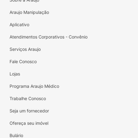
CASTANHAS, CRUSTÁCEOS (KRILL E
Araujo Manipulação
CARANGUEJO), TRIGO,CENTEIO, CEVADA,
AVEIA E SUAS ESTIRPES
Aplicativo
HIBRIDIZADAS.CONTÉM GLÚTEN.
Atendimentos Corporativos - Convênio
Modo de Preparo:
Ingerir 2 cápsulas ao dia
próximoàs principais refeições ou
Serviços Araujo
conformeorientação do profissional da saúde.
Fale Conosco
Modo de Usar:
"Conservar ao abrigo da luz,
Lojas
calor e umidade.Após aberto consumir em até
60 dias"
Programa Araujo Médico
Trabalhe Conosco
Seja um fornecedor
Ofereça seu imóvel
Bulário