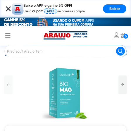
×
Baixe o APP e ganhe 5% OFF!
Baixar
cupom
Use o
APP5
na primeira compra
0
Araujo
Saúde e Bem Estar
Vitaminas e Minerais
Bio 