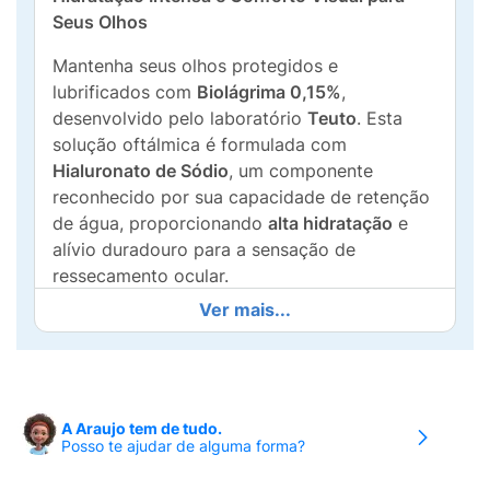
Seus Olhos
Mantenha seus olhos protegidos e
lubrificados com
Biolágrima 0,15%
,
desenvolvido pelo laboratório
Teuto
. Esta
solução oftálmica é formulada com
Hialuronato de Sódio
, um componente
reconhecido por sua capacidade de retenção
de água, proporcionando
alta hidratação
e
alívio duradouro para a sensação de
ressecamento ocular.
Ver mais...
O produto atua como uma solução
lubrificante e umectante
, sendo ideal para
quem sofre com olhos secos devido a fatores
ambientais, uso excessivo de telas ou ar-
condicionado. Além disso, é perfeitamente
A Araujo tem de tudo.
Posso te ajudar de alguma forma?
compatível com
lentes de contato
, podendo
ser aplicado sem a necessidade de removê-