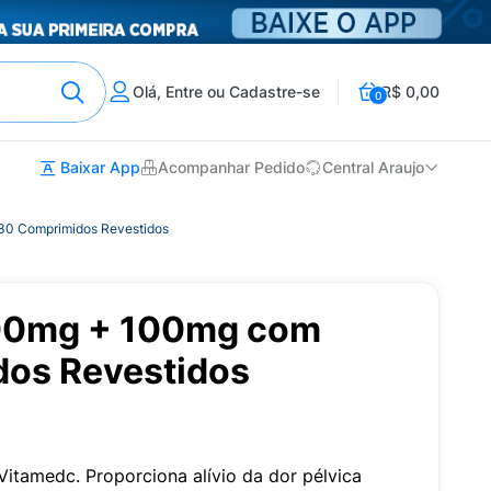
Olá, Entre ou Cadastre-se
R$ 0,00
0
Baixar App
Acompanhar Pedido
Central Araujo
30 Comprimidos Revestidos
900mg + 100mg com
os Revestidos
tamedc. Proporciona alívio da dor pélvica