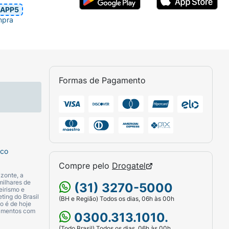
APP5
mpra
Formas de Pagamento
sco
Compre pelo
Drogatel
zonte, a
milhares de
(31) 3270-5000
eirismo e
ting do Brasil
(BH e Região) Todos os dias, 06h às 00h
o é de hoje
camentos com
0300.313.1010.
(Todo Brasil) Todos os dias, 06h às 00h