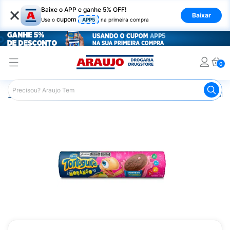
×
Baixe o APP e ganhe 5% OFF!
Baixar
cupom
Use o
APP5
na primeira compra
0
Araujo
Mercado
Biscoitos e Bolachas
Biscoito e Bol