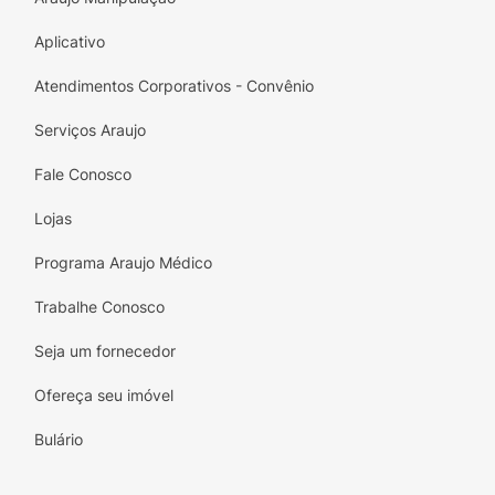
criançada precisa conhecer o Kids
Aplicativo
salgadinho.
Atendimentos Corporativos - Convênio
Finho, crocante, muuuito saboroso, saudável
e divertido.
Serviços Araujo
Fale Conosco
Lojas
Programa Araujo Médico
Trabalhe Conosco
Seja um fornecedor
Ofereça seu imóvel
Bulário