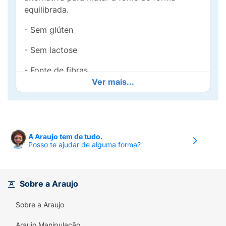
equilibrada.
- Sem glúten
- Sem lactose
- Fonte de fibras
Ver mais...
- Sem ingredientes de origem animal
- Sem ovo
Ideal para lancheiras, passeios ou qualquer
A Araujo tem de tudo.
momento do dia, ele traz um toque especial
Posso te ajudar de alguma forma?
de diversão com os personagens mais
queridos da Disney. Além de delicioso, é feito
com ingredientes selecionados para garantir
Sobre a Araujo
um snack saudável e nutritivo. Seu pequeno
vai adorar!
Sobre a Araujo
A linha Kids doce já é um sucesso. Agora a
Araujo Manipulação