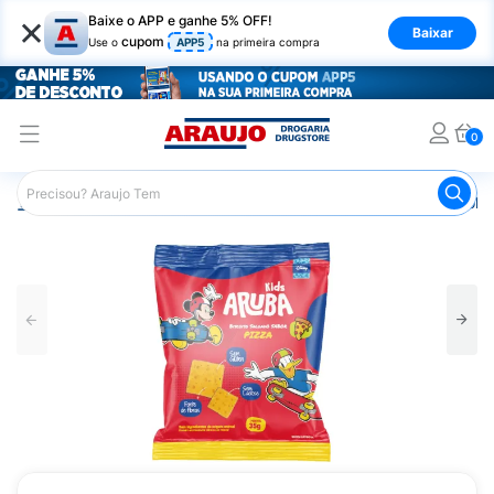
×
Baixe o APP e ganhe 5% OFF!
Baixar
cupom
Use o
APP5
na primeira compra
0
Araujo
Mercado
Biscoitos e Bolachas
Biscoito e Bol