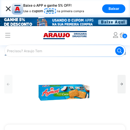
×
Baixe o APP e ganhe 5% OFF!
Baixar
cupom
Use o
APP5
na primeira compra
0
Araujo
Mercado
Biscoitos e Bolachas
Biscoito e Bol