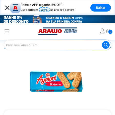
×
Baixe o APP e ganhe 5% OFF!
Baixar
cupom
Use o
APP5
na primeira compra
0
Araujo
Mercado
Biscoitos e Bolachas
Biscoito e Bol