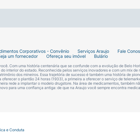
dimentos Corporativos - Convênio
Serviços Araujo
Fale Cono
Seja um fornecedor
Ofereça seu imóvel
Bulário
 você. Com uma história centenária que se confunde com a evolução de Belo Hori
s do interior do estado. Reconhecida pelos serviços inovadores e com um mix de 
trimônio dos mineiros. Essa trajetória de sucesso é também uma história de pion
 oferecer o plantão 24 horas (1933), a primeira a oferecer o serviço de telemarke
primeira rede a implantar o modelo drugstore. Na área de medicamentos, também nã
 novo para uma confiança antiga: de que na Araujo você sempre encontra medi
tica e Conduta