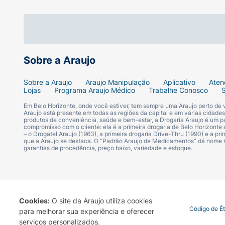
Sobre a Araujo
Sobre a Araujo
Araujo Manipulação
Aplicativo
Aten
Lojas
Programa Araujo Médico
Trabalhe Conosco
Em Belo Horizonte, onde você estiver, tem sempre uma Araujo perto de
Araujo está presente em todas as regiões da capital e em várias cidade
produtos de conveniência, saúde e bem-estar, a Drogaria Araujo é um pa
compromisso com o cliente: ela é a primeira drogaria de Belo Horizonte a
– o Drogatel Araujo (1963), a primeira drogaria Drive-Thru (1990) e a 
que a Araujo se destaca. O “Padrão Araujo de Medicamentos” dá nome
garantias de procedência, preço baixo, variedade e estoque.
Cookies:
O site da Araujo utiliza cookies
Termo de Uso
Portal da Privacidade
Covid-19
Código de É
para melhorar sua experiência e oferecer
serviços personalizados.