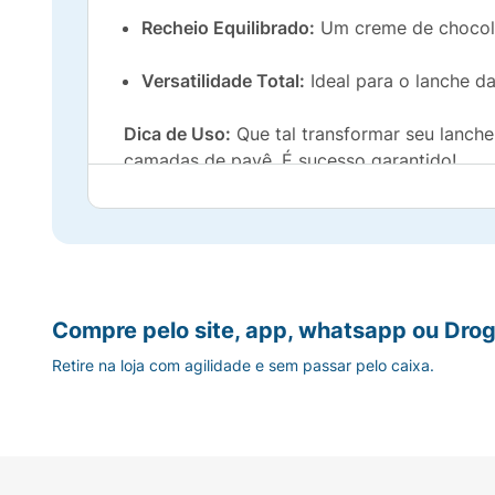
Recheio Equilibrado:
Um creme de chocolat
Versatilidade Total:
Ideal para o lanche da
Dica de Uso:
Que tal transformar seu lanch
camadas de pavê. É sucesso garantido!
Informações Adicionais:
Peso Líquido:
86g
Sabor:
Chocolate
Compre pelo site, app, whatsapp ou Drog
Retire na loja com agilidade e sem passar pelo caixa.
Marca:
Aymoré