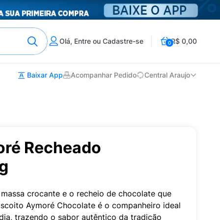
Olá, Entre ou Cadastre-se
R$ 0,00
0
Baixar App
Acompanhar Pedido
Central Araujo
oré Recheado
g
 a massa crocante e o recheio de chocolate que
iscoito Aymoré Chocolate é o companheiro ideal
ia, trazendo o sabor autêntico da tradição