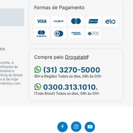
Formas de Pagamento
sco
Compre pelo
Drogatel
zonte, a
milhares de
(31) 3270-5000
eirismo e
ting do Brasil
(BH e Região) Todos os dias, 06h às 00h
o é de hoje
camentos com
0300.313.1010.
(Todo Brasil) Todos os dias, 06h às 00h