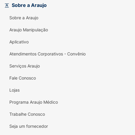
Dica de Consumo:
Experimente mergulhar o
Sobre a Araujo
biscoito no leite ou utilizá-lo triturado como
base para tortas e sobremesas rápidas. É
Sobre a Araujo
versatilidade e sabor em uma única
embalagem!
Araujo Manipulação
Informações Adicionais:
Aplicativo
Peso Líquido:
86g
Atendimentos Corporativos - Convênio
Sabor:
Morango
Serviços Araujo
Marca:
Aymoré
Fale Conosco
Lojas
Programa Araujo Médico
Trabalhe Conosco
Seja um fornecedor