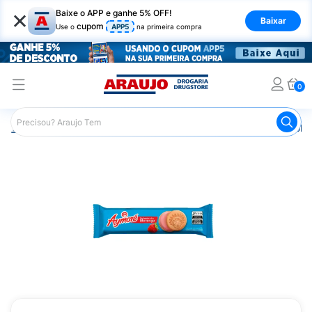
×
Baixe o APP e ganhe 5% OFF!
Baixar
cupom
Use o
APP5
na primeira compra
0
Araujo
Mercado
Biscoitos e Bolachas
Biscoito e Bol