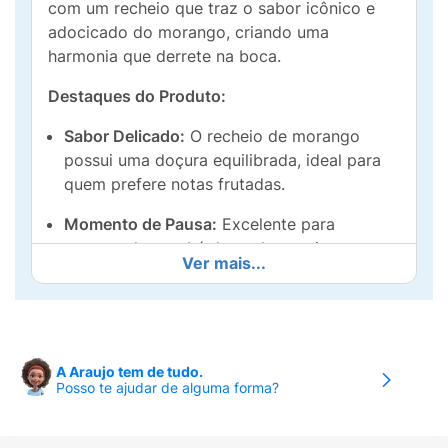
com um recheio que traz o sabor icônico e
adocicado do morango, criando uma
harmonia que derrete na boca.
Destaques do Produto:
Sabor Delicado:
O recheio de morango
possui uma doçura equilibrada, ideal para
quem prefere notas frutadas.
Momento de Pausa:
Excelente para
acompanhar o chá da tarde, servir em
Ver mais...
festas infantis ou dividir com os amigos no
intervalo do trabalho.
Qualidade Aymoré:
Produzido com
ingredientes selecionados que garantem o
A Araujo tem de tudo.
frescor e o sabor que você já conhece e
Posso te ajudar de alguma forma?
confia há décadas.