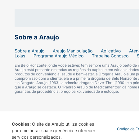
Sobre a Araujo
Sobre a Araujo
Araujo Manipulação
Aplicativo
Aten
Lojas
Programa Araujo Médico
Trabalhe Conosco
Em Belo Horizonte, onde você estiver, tem sempre uma Araujo perto de
Araujo está presente em todas as regiões da capital e em várias cidade
produtos de conveniência, saúde e bem-estar, a Drogaria Araujo é um pa
compromisso com o cliente: ela é a primeira drogaria de Belo Horizonte a
– o Drogatel Araujo (1963), a primeira drogaria Drive-Thru (1990) e a 
que a Araujo se destaca. O “Padrão Araujo de Medicamentos” dá nome
garantias de procedência, preço baixo, variedade e estoque.
Cookies:
O site da Araujo utiliza cookies
Termo de Uso
Portal da Privacidade
Covid-19
Código de É
para melhorar sua experiência e oferecer
serviços personalizados.