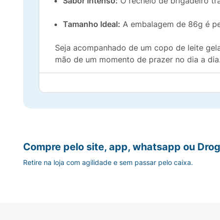
Sabor Intenso:
O recheio de brigadeiro tr
Tamanho Ideal:
A embalagem de 86g é perf
Seja acompanhado de um copo de leite gela
mão de um momento de prazer no dia a dia
Informações Adicionais:
Peso Líquido:
86g
Sabor:
Brigadeiro (Chocolate)
Compre pelo site, app, whatsapp ou Drog
Marca:
Aymoré
Retire na loja com agilidade e sem passar pelo caixa.