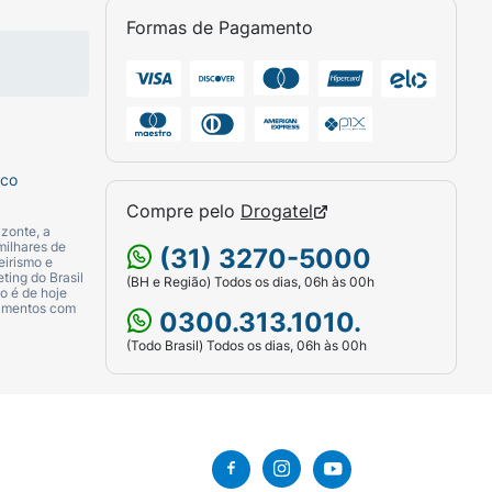
Formas de Pagamento
sco
Compre pelo
Drogatel
zonte, a
milhares de
(31) 3270-5000
eirismo e
ting do Brasil
(BH e Região) Todos os dias, 06h às 00h
o é de hoje
camentos com
0300.313.1010.
(Todo Brasil) Todos os dias, 06h às 00h