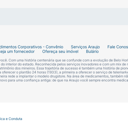
dimentos Corporativos - Convênio
Serviços Araujo
Fale Cono
Seja um fornecedor
Ofereça seu imóvel
Bulário
 você. Com uma história centenária que se confunde com a evolução de Belo Hori
s do interior do estado. Reconhecida pelos serviços inovadores e com um mix de 
trimônio dos mineiros. Essa trajetória de sucesso é também uma história de pion
 oferecer o plantão 24 horas (1933), a primeira a oferecer o serviço de telemarke
primeira rede a implantar o modelo drugstore. Na área de medicamentos, também nã
 novo para uma confiança antiga: de que na Araujo você sempre encontra medi
tica e Conduta