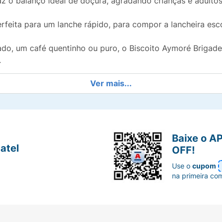
az o balanço ideal de doçura, agradando crianças e adultos
eita para um lanche rápido, para compor a lancheira escol
do, um café quentinho ou puro, o Biscoito Aymoré Brigade
.
Ver mais...
Baixe o A
atel
OFF!
Use o
cupom
na primeira co