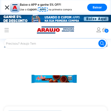
×
Baixe o APP e ganhe 5% OFF!
Baixar
cupom
Use o
APP5
na primeira compra
0
Araujo
Mercado
Biscoitos e Bolachas
Biscoito e Bol