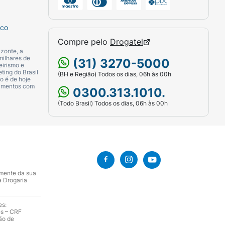
sco
Compre pelo
Drogatel
zonte, a
milhares de
(31) 3270-5000
eirismo e
ting do Brasil
(BH e Região) Todos os dias, 06h às 00h
o é de hoje
camentos com
0300.313.1010.
(Todo Brasil) Todos os dias, 06h às 00h
amente da sua
a Drogaria
es:
es – CRF
ão de