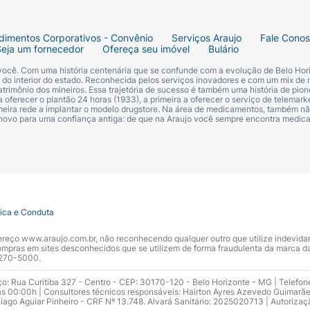
dimentos Corporativos - Convênio
Serviços Araujo
Fale Cono
Seja um fornecedor
Ofereça seu imóvel
Bulário
 você. Com uma história centenária que se confunde com a evolução de Belo Hori
s do interior do estado. Reconhecida pelos serviços inovadores e com um mix de 
trimônio dos mineiros. Essa trajetória de sucesso é também uma história de pion
 oferecer o plantão 24 horas (1933), a primeira a oferecer o serviço de telemarke
primeira rede a implantar o modelo drugstore. Na área de medicamentos, também nã
 novo para uma confiança antiga: de que na Araujo você sempre encontra medi
tica e Conduta
ndereço www.araujo.com.br, não reconhecendo qualquer outro que utilize indevid
pras em sites desconhecidos que se utilizem de forma fraudulenta da marca d
 3270-5000.
ço: Rua Curitiba 327 - Centro - CEP: 30170-120 - Belo Horizonte - MG | Telefon
s 00:00h | Consultores técnicos responsáveis: Hairton Ayres Azevedo Guimarã
hiago Aguiar Pinheiro - CRF Nº 13.748. Alvará Sanitário: 2025020713 | Autorizaç