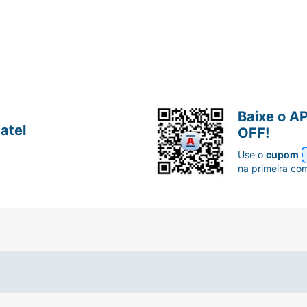
Baixe o A
atel
OFF!
Use o
cupom
na primeira co