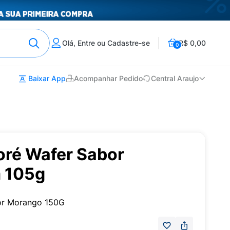
Olá, Entre ou Cadastre-se
R$ 0,00
0
Baixar App
Acompanhar Pedido
Central Araujo
oré Wafer Sabor
 105g
or Morango 150G