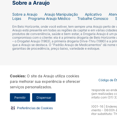
Sobre a Araujo
Sobre a Araujo
Araujo Manipulação
Aplicativo
Aten
Lojas
Programa Araujo Médico
Trabalhe Conosco
Em Belo Horizonte, onde você estiver, tem sempre uma Araujo perto de
Araujo está presente em todas as regiões da capital e em várias cidade
produtos de conveniência, saúde e bem-estar, a Drogaria Araujo é um pa
compromisso com o cliente: ela é a primeira drogaria de Belo Horizonte a
– o Drogatel Araujo (1963), a primeira drogaria Drive-Thru (1990) e a 
que a Araujo se destaca. O “Padrão Araujo de Medicamentos” dá nome
garantias de procedência, preço baixo, variedade e estoque.
Cookies:
O site da Araujo utiliza cookies
Termo de Uso
Portal da Privacidade
Covid-19
Código de É
para melhorar sua experiência e oferecer
serviços personalizados.
A Drogaria Araujo S/A informa que o seu site oficial corresponde ao e
marca. Para sua segurança recomendamos que não sejam realizadas com
Araujo S.A. Em caso de dúvidas, gentileza entrar em contato com (31)
Permitir
Dispensar
Razão Social: Drogaria Araujo S.A | CNPJ: 17.256.512.0001-16 | Endere
Preferências de Cookies
0300.313.1010 e (31) 3270-5000 Horário de funcionamento - 06:00h à
10.965 | Yasmin Silva Alvarenga – CRF 52.584 - Consultor substituto: T