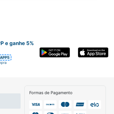
PP e ganhe 5%
APP5
mpra
Formas de Pagamento