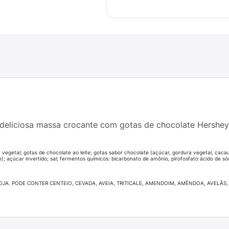
 deliciosa massa crocante com gotas de chocolate Hershey
a vegetal; gotas de chocolate ao leite; gotas sabor chocolate (açúcar, gordura vegetal, cacau
nte); açúcar invertido; sal; fermentos químicos: bicarbonato de amônio, pirofosfato ácido de só
SOJA. PODE CONTER CENTEIO, CEVADA, AVEIA, TRITICALE, AMENDOIM, AMÊNDOA, AVELÃ