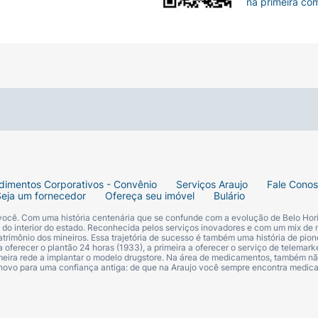
na primeira co
dimentos Corporativos - Convênio
Serviços Araujo
Fale Cono
Seja um fornecedor
Ofereça seu imóvel
Bulário
 você. Com uma história centenária que se confunde com a evolução de Belo Hori
s do interior do estado. Reconhecida pelos serviços inovadores e com um mix de 
trimônio dos mineiros. Essa trajetória de sucesso é também uma história de pion
 oferecer o plantão 24 horas (1933), a primeira a oferecer o serviço de telemarke
primeira rede a implantar o modelo drugstore. Na área de medicamentos, também nã
 novo para uma confiança antiga: de que na Araujo você sempre encontra medi