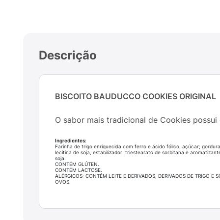
Descrição
BISCOITO BAUDUCCO COOKIES ORIGINAL
O sabor mais tradicional de Cookies possui
Ingredientes:
Farinha de trigo enriquecida com ferro e ácido fólico; açúcar; gordur
lecitina de soja, estabilizador: triestearato de sorbitana e aromatiza
soja.
CONTÉM GLÚTEN.
CONTÉM LACTOSE.
ALÉRGICOS: CONTÉM LEITE E DERIVADOS, DERIVADOS DE TRIGO E 
OVOS.