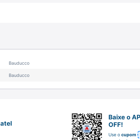
Bauducco
Bauducco
Baixe o A
atel
OFF!
Use o
cupom