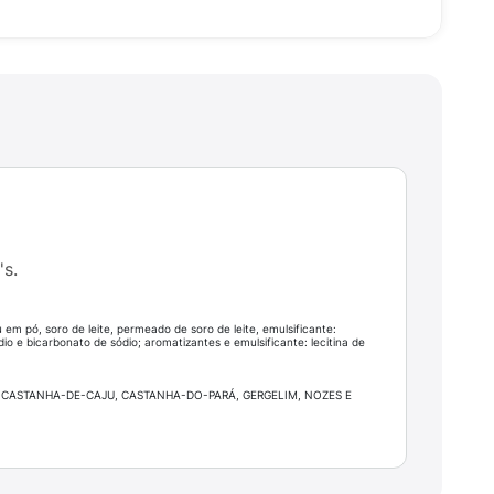
's.
 em pó, soro de leite, permeado de soro de leite, emulsificante:
dio e bicarbonato de sódio; aromatizantes e emulsificante: lecitina de
S, CASTANHA-DE-CAJU, CASTANHA-DO-PARÁ, GERGELIM, NOZES E