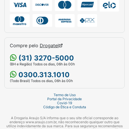
alimentação equilibrada. (Nota: O produto traz
o sabor e a textura inspirados na bala, mas não
contém a bala Fini de gelatina em sua
composição).
Ficha Técnica:
Compre pelo
Drogatel
Marca:
Bauducco (Em parceria com a Fini).
(31) 3270-5000
Produto:
Biscoito Recheado.
(BH e Região) Todos os dias, 06h às 00h
Sabor:
Banana (Biscoito e Recheio).
0300.313.1010
(Todo Brasil) Todos os dias, 06h às 00h
Diferenciais:
Casquinha cristalizada.
Alertas Nutricionais:
Alto em açúcar
Termo de Uso
Portal da Privacidade
adicionado e gordura saturada.
Covid-19
Código de Ética e Conduta
Peso Líquido:
73g.
A Drogaria Araujo S/A informa que o seu site oficial corresponde ao
endereço www.araujo.com.br, não reconhecendo qualquer outro que
Apresentação:
Pacote flexível (flowpack).
utilize indevidamente da sua marca. Para sua segurança recomendamos