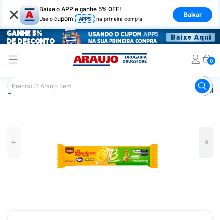
×
Baixe o APP e ganhe 5% OFF!
Baixar
cupom
Use o
APP5
na primeira compra
0
Araujo
Mercado
Biscoitos e Bolachas
Biscoito e Bol