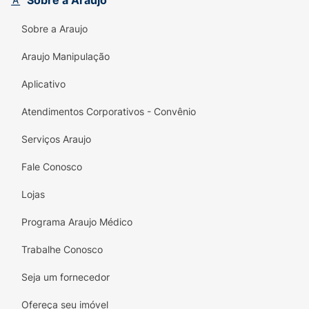
Sobre a Araujo
da clássica Fini Bananas a cada mordida. O
pacote de 73g é a medida ideal para saborear
Sobre a Araujo
sozinho, levar na mochila ou transformar a
hora do lanche em um momento lúdico e
Araujo Manipulação
muito mais gostoso.
Aplicativo
Principais Benefícios:
Atendimentos Corporativos - Convênio
Collab Inédita:
A união perfeita entre a
tradição em biscoitos da Bauducco e a
Serviços Araujo
diversão da Fini.
Fale Conosco
Sabor Icônico:
Biscoito e recheio com o
Lojas
inconfundível sabor da clássica bala
amarela Fini Bananas.
Programa Araujo Médico
Textura Surpreendente:
Traz o grande
Trabalhe Conosco
diferencial da "casquinha cristalizada" de
açúcar, remetendo à cobertura da bala
Seja um fornecedor
original.
Ofereça seu imóvel