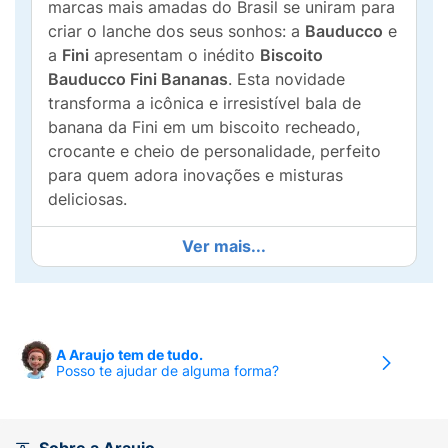
marcas mais amadas do Brasil se uniram para
criar o lanche dos seus sonhos: a
Bauducco
e
a
Fini
apresentam o inédito
Biscoito
Bauducco Fini Bananas
. Esta novidade
transforma a icônica e irresistível bala de
banana da Fini em um biscoito recheado,
crocante e cheio de personalidade, perfeito
para quem adora inovações e misturas
deliciosas.
O grande destaque deste lançamento está na
Ver mais...
sua textura única, pensada para remeter
diretamente à experiência de comer a bala
original. O biscoito traz a cor e o sabor
inconfundível da banana, acompanhado de
A Araujo tem de tudo.
um recheio suave e super cremoso. Para
Posso te ajudar de alguma forma?
coroar essa maravilha, ele conta com uma
exclusiva
casquinha cristalizada
de açúcar,
entregando aquela sensação exata e crocante