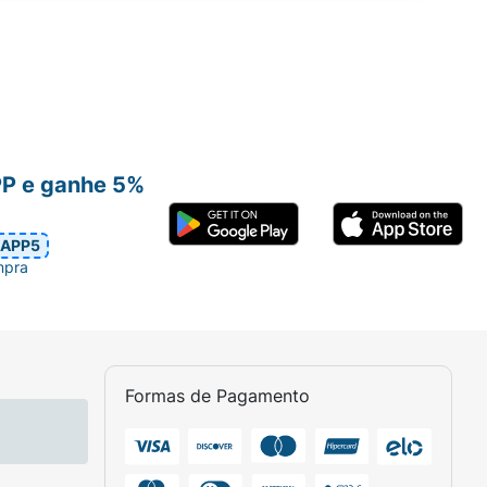
PP e ganhe 5%
APP5
mpra
Formas de Pagamento