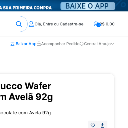
Olá, Entre ou Cadastre-se
R$ 0,00
0
Baixar App
Acompanhar Pedido
Central Araujo
ducco Wafer
m Avelã 92g
hocolate com Avela 92g