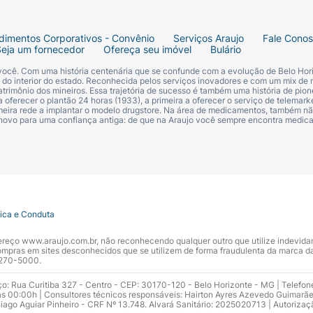
dimentos Corporativos - Convênio
Serviços Araujo
Fale Cono
Seja um fornecedor
Ofereça seu imóvel
Bulário
 você. Com uma história centenária que se confunde com a evolução de Belo Hori
s do interior do estado. Reconhecida pelos serviços inovadores e com um mix de 
trimônio dos mineiros. Essa trajetória de sucesso é também uma história de pion
 oferecer o plantão 24 horas (1933), a primeira a oferecer o serviço de telemarke
primeira rede a implantar o modelo drugstore. Na área de medicamentos, também nã
 novo para uma confiança antiga: de que na Araujo você sempre encontra medi
tica e Conduta
ndereço www.araujo.com.br, não reconhecendo qualquer outro que utilize indevid
pras em sites desconhecidos que se utilizem de forma fraudulenta da marca d
 3270-5000.
ço: Rua Curitiba 327 - Centro - CEP: 30170-120 - Belo Horizonte - MG | Telefon
s 00:00h | Consultores técnicos responsáveis: Hairton Ayres Azevedo Guimarã
hiago Aguiar Pinheiro - CRF Nº 13.748. Alvará Sanitário: 2025020713 | Autorizaç