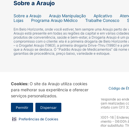
Sobre a Araujo
Sobre a Araujo
Araujo Manipulação
Aplicativo
Aten
Lojas
Programa Araujo Médico
Trabalhe Conosco
Em Belo Horizonte, onde você estiver, tem sempre uma Araujo perto de
Araujo está presente em todas as regiões da capital e em várias cidade
produtos de conveniência, saúde e bem-estar, a Drogaria Araujo é um pa
compromisso com o cliente: ela é a primeira drogaria de Belo Horizonte a
– o Drogatel Araujo (1963), a primeira drogaria Drive-Thru (1990) e a 
que a Araujo se destaca. O “Padrão Araujo de Medicamentos” dá nome
garantias de procedência, preço baixo, variedade e estoque.
Cookies:
O site da Araujo utiliza cookies
Termo de Uso
Portal da Privacidade
Covid-19
Código de É
para melhorar sua experiência e oferecer
serviços personalizados.
A Drogaria Araujo S/A informa que o seu site oficial corresponde ao e
marca. Para sua segurança recomendamos que não sejam realizadas com
Araujo S.A. Em caso de dúvidas, gentileza entrar em contato com (31)
Permitir
Dispensar
Razão Social: Drogaria Araujo S.A | CNPJ: 17.256.512.0001-16 | Endere
Preferências de Cookies
0300.313.1010 e (31) 3270-5000 Horário de funcionamento - 06:00h à
10.965 | Yasmin Silva Alvarenga – CRF 52.584 - Consultor substituto: T