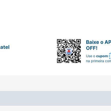
Baixe o A
atel
OFF!
Use o
cupom
na primeira co