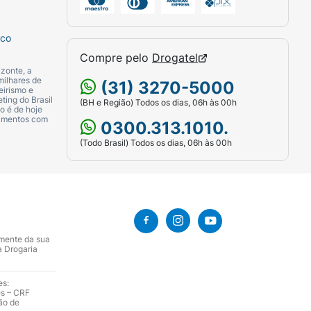
sco
Compre pelo
Drogatel
zonte, a
milhares de
(31) 3270-5000
eirismo e
ting do Brasil
(BH e Região) Todos os dias, 06h às 00h
o é de hoje
camentos com
0300.313.1010.
(Todo Brasil) Todos os dias, 06h às 00h
amente da sua
a Drogaria
es:
es – CRF
ão de