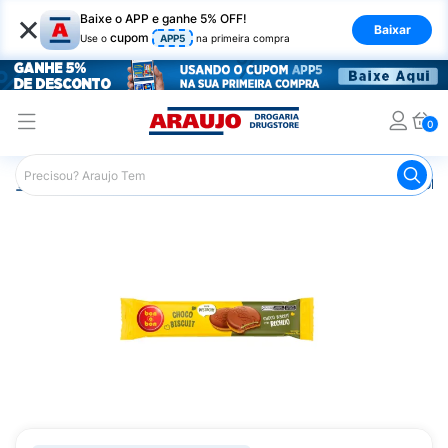
×
Baixe o APP e ganhe 5% OFF!
Baixar
cupom
Use o
APP5
na primeira compra
0
Araujo
Mercado
Biscoitos e Bolachas
Biscoito e Bol