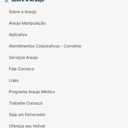
Pistache, tendência no mundo dos doces.
Sobre a Araujo
Texturas:
O contraste entre o biscoito
crocante e o recheio macio.
Araujo Manipulação
Cobertura:
O tradicional chocolate Arcor
Aplicativo
que derrete na boca.
Atendimentos Corporativos - Convênio
Formato:
Barra de biscoitos recheados,
prática para consumir.
Serviços Araujo
Especificações Técnicas:
Fale Conosco
Marca:
Arcor / Bon o Bon
Lojas
Produto:
Choco Biscuit
Programa Araujo Médico
Sabor:
Pistache
Trabalhe Conosco
Peso Líquido:
76g
Seja um fornecedor
Tipo:
Biscoito com recheio e cobertura.
Ofereça seu imóvel