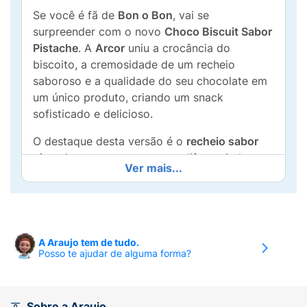
Se você é fã de
Bon o Bon
, vai se
surpreender com o novo
Choco Biscuit Sabor
Pistache
. A
Arcor
uniu a crocância do
biscoito, a cremosidade de um recheio
saboroso e a qualidade do seu chocolate em
um único produto, criando um snack
sofisticado e delicioso.
O destaque desta versão é o
recheio sabor
pistache
, que traz uma nota diferenciada e
Ver mais...
suave, equilibrando perfeitamente com a
cobertura de chocolate ao leite e a base de
biscoito. Com
76g
, é a porção ideal para uma
sobremesa rápida, para acompanhar o café
ou compartilhar com amigos.
A Araujo tem de tudo.
Posso te ajudar de alguma forma?
Principais Características:
Sabor Inovador:
Recheio cremoso de
Sobre a Araujo