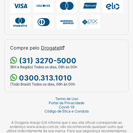
Modo de conservação:
Conservar em local seco e fresco, longe da
luz direta e da umidade, para garantir que o
biscoito mantenha sua crocância e
sabor.Após aberto, é recomendado fechar
bem a embalagem ou armazenar os biscoitos
Compre pelo
Drogatel
em um recipiente bem vedado para preservar
a textura e frescor.
(31) 3270-5000
(BH e Região) Todos os dias, 06h às 00h
0300.313.1010
(Todo Brasil) Todos os dias, 06h às 00h
Termo de Uso
Portal da Privacidade
Covid-19
Código de Ética e Conduta
A Drogaria Araujo S/A informa que o seu site oficial corresponde ao
endereço www.araujo.com.br, não reconhecendo qualquer outro que
utilize indevidamente da sua marca. Para sua segurança recomendamos