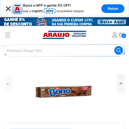
×
Baixe o APP e ganhe 5% OFF!
Baixar
cupom
Use o
APP5
na primeira compra
0
Araujo
Mercado
Biscoitos e Bolachas
Biscoito e Bol