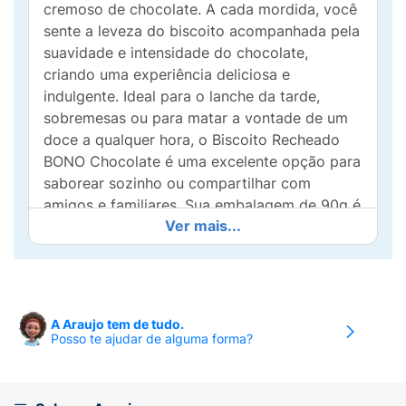
cremoso de chocolate. A cada mordida, você
sente a leveza do biscoito acompanhada pela
suavidade e intensidade do chocolate,
criando uma experiência deliciosa e
indulgente. Ideal para o lanche da tarde,
sobremesas ou para matar a vontade de um
doce a qualquer hora, o Biscoito Recheado
BONO Chocolate é uma excelente opção para
saborear sozinho ou compartilhar com
amigos e familiares. Sua embalagem de 90g é
Ver mais...
prática e ideal para transportar e saborear em
qualquer lugar. Com a qualidade BONO®, esse
biscoito recheado vai conquistar todos os
amantes de chocolate com seu sabor
inconfundível e sua textura perfeita. Se você
A Araujo tem de tudo.
adora um biscoito crocante e recheado com
Posso te ajudar de alguma forma?
chocolate, o Biscoito Recheado BONO
Chocolate é a escolha certa para o seu dia a
dia. Experimente e se encante com essa