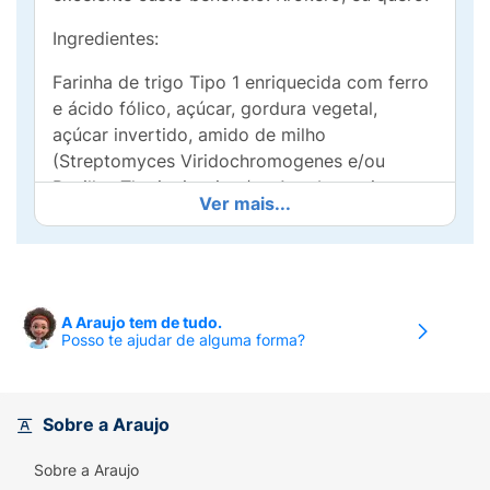
Ingredientes:
Farinha de trigo Tipo 1 enriquecida com ferro
e ácido fólico, açúcar, gordura vegetal,
açúcar invertido, amido de milho
(Streptomyces Viridochromogenes e/ou
Bacillus Thuringiensis e/ou Agrobacterium
Ver mais...
Tumetaciense e/ou Zea Mays), extrato de
malte, sal, Cobertura sabor chocolate ao leite
(açúcar, gordura vegetal, cacau em pó, leite
em pó desnatado, soro de leite, liquor de
cacau, sal, emulsificantes lecitina de soja e
A Araujo tem de tudo.
Posso te ajudar de alguma forma?
éster de ácido ricinoléico interesterificado
com poliglicerol e aromatizante idêntico ao
natural), fermentos químicos (bicarbonato de
amônio, bicarbonato de sódio e pirofosfato
Sobre a Araujo
ácido de sódio), emulsificante lecitina de soja,
Sobre a Araujo
estabilizante diacetil tartarato de mono e