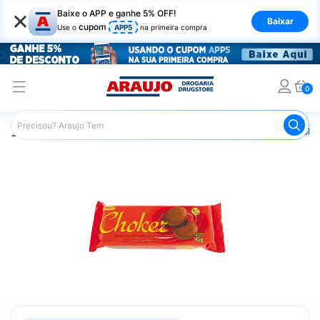
×
Baixe o APP e ganhe 5% OFF!
Baixar
cupom
Use o
APP5
na primeira compra
0
Araujo
Mercado
Biscoitos e Bolachas
Biscoito e Bol