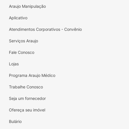
diglicerídeos e aromatizantes idênticos aos
Araujo Manipulação
naturais.
Aplicativo
ALÉRGICOS: CONTÉM LEITE, DERIVADOS DO
TRIGO E SOJA E PODE CONTER OVOS.
Atendimentos Corporativos - Convênio
CONTÉM GLÚTEN.
Serviços Araujo
Fale Conosco
Lojas
Programa Araujo Médico
Trabalhe Conosco
Seja um fornecedor
Ofereça seu imóvel
Bulário