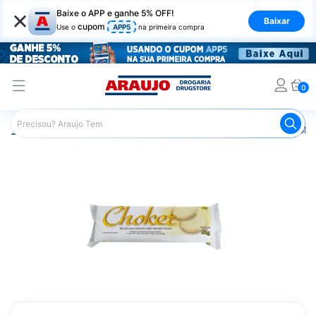
×
Baixe o APP e ganhe 5% OFF!
Baixar
cupom
Use o
APP5
na primeira compra
0
Araujo
Mercado
Biscoitos e Bolachas
Biscoito e Bol