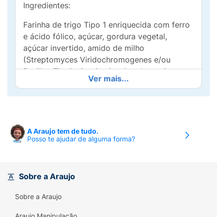
Ingredientes:
Farinha de trigo Tipo 1 enriquecida com ferro
e ácido fólico, açúcar, gordura vegetal,
açúcar invertido, amido de milho
(Streptomyces Viridochromogenes e/ou
Bacillus Thuringiensis e/ou Agrobacterium
Ver mais...
Tumetaciense e/ou Zea Mays), extrato de
malte, sal, Cobertura sabor chocolate Branco
(açúcar, gordura vegetal, leite em pó
desnatado, emulsificantes lecitina de soja e
éster de ácido ricinoléico interesterificado
A Araujo tem de tudo.
Posso te ajudar de alguma forma?
com poliglicerol e aromatizante idêntico ao
natural), fermentos químicos (bicarbonato de
amônio, bicarbonato de sódio e pirofosfato
ácido de sódio, emulsificante lecitina de soja,
Sobre a Araujo
estabilizante diacetil tartarato de mono e
Sobre a Araujo
diglicerídeos e aromatizantes idênticos aos
naturais.
Araujo Manipulação