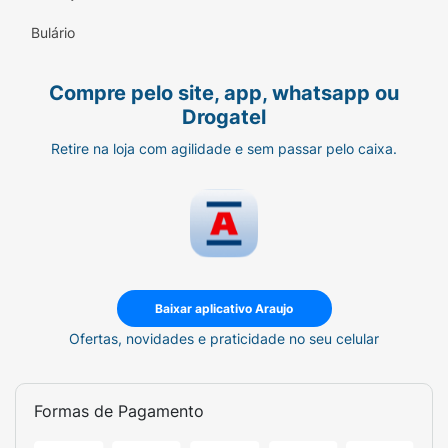
bicarbonato de sódio, bicarbonato de
amônio, pirofosfato ácido de sódio, fosfato
Bulário
monocálcico, espessante goma xantana,
acidulante INS 330.
Compre pelo site, app, whatsapp ou
Drogatel
Alérgicos:
Retire na loja com agilidade e sem passar pelo caixa.
CONTÉM DERIVADO DE SOJA. PODE
CONTER AMÊNDOA, AVEIA (SEM GLÚTEN),
CASTANHA-DE-CAJU E CASTANHA-DO-
PARÁ.
Alérgicos Não Contém:
Sem açúcar
Baixar aplicativo Araujo
Ofertas, novidades e praticidade no seu celular
Sem glúten
Sem lactose
Formas de Pagamento
Para veganos