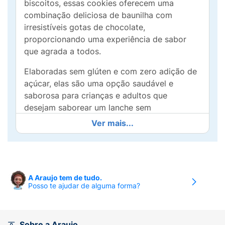
biscoitos, essas cookies oferecem uma
combinação deliciosa de baunilha com
irresistíveis gotas de chocolate,
proporcionando uma experiência de sabor
que agrada a todos.
Elaboradas sem glúten e com zero adição de
açúcar, elas são uma opção saudável e
saborosa para crianças e adultos que
desejam saborear um lanche sem
preocupações. Com 60g de pura delícia,
Ver mais...
essas cookies são ideais para levar na
lancheira, em passeios ou simplesmente para
ter em casa.
Perfeitas a qualquer hora do dia, as Cookies
A Araujo tem de tudo.
Posso te ajudar de alguma forma?
Vitao são um snack que além de saboroso,
também traz benefícios — são feitas com
ingredientes cuidadosamente selecionados e
são livres de lactose, garantindo que todos
Sobre a Araujo