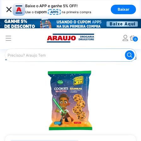
×
Baixe o APP e ganhe 5% OFF!
Baixar
cupom
Use o
APP5
na primeira compra
0
Araujo
Mercado
Biscoitos e Bolachas
Cookies
Bis