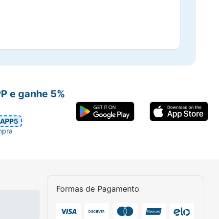
PP e ganhe 5%
APP5
mpra
Formas de Pagamento