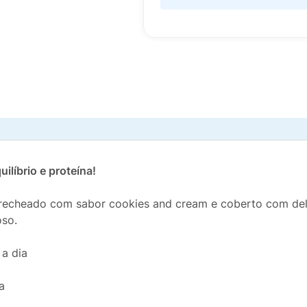
ilíbrio e proteína!
echeado com sabor cookies and cream e coberto com delic
oso.
 a dia
a