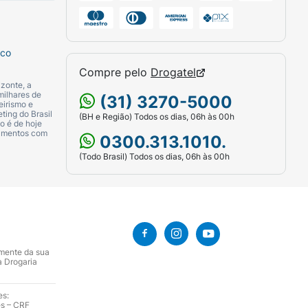
sco
Compre pelo
Drogatel
zonte, a
milhares de
(31) 3270-5000
eirismo e
ting do Brasil
(BH e Região) Todos os dias, 06h às 00h
o é de hoje
camentos com
0300.313.1010.
(Todo Brasil) Todos os dias, 06h às 00h
amente da sua
a Drogaria
es:
es – CRF