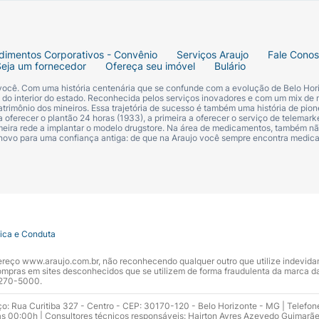
dimentos Corporativos - Convênio
Serviços Araujo
Fale Cono
Seja um fornecedor
Ofereça seu imóvel
Bulário
 você. Com uma história centenária que se confunde com a evolução de Belo Hori
s do interior do estado. Reconhecida pelos serviços inovadores e com um mix de 
trimônio dos mineiros. Essa trajetória de sucesso é também uma história de pion
 oferecer o plantão 24 horas (1933), a primeira a oferecer o serviço de telemarke
primeira rede a implantar o modelo drugstore. Na área de medicamentos, também nã
 novo para uma confiança antiga: de que na Araujo você sempre encontra medi
tica e Conduta
ndereço www.araujo.com.br, não reconhecendo qualquer outro que utilize indevid
pras em sites desconhecidos que se utilizem de forma fraudulenta da marca d
 3270-5000.
ço: Rua Curitiba 327 - Centro - CEP: 30170-120 - Belo Horizonte - MG | Telefon
s 00:00h | Consultores técnicos responsáveis: Hairton Ayres Azevedo Guimarã