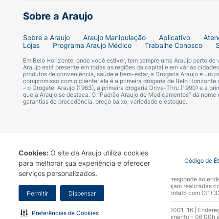
Sobre a Araujo
Sobre a Araujo
Araujo Manipulação
Aplicativo
Aten
Lojas
Programa Araujo Médico
Trabalhe Conosco
Em Belo Horizonte, onde você estiver, tem sempre uma Araujo perto de
Araujo está presente em todas as regiões da capital e em várias cidade
produtos de conveniência, saúde e bem-estar, a Drogaria Araujo é um pa
compromisso com o cliente: ela é a primeira drogaria de Belo Horizonte a
– o Drogatel Araujo (1963), a primeira drogaria Drive-Thru (1990) e a 
que a Araujo se destaca. O “Padrão Araujo de Medicamentos” dá nome
garantias de procedência, preço baixo, variedade e estoque.
Cookies:
O site da Araujo utiliza cookies
Termo de Uso
Portal da Privacidade
Covid-19
Código de É
para melhorar sua experiência e oferecer
serviços personalizados.
A Drogaria Araujo S/A informa que o seu site oficial corresponde ao e
marca. Para sua segurança recomendamos que não sejam realizadas com
Araujo S.A. Em caso de dúvidas, gentileza entrar em contato com (31)
Permitir
Dispensar
Razão Social: Drogaria Araujo S.A | CNPJ: 17.256.512.0001-16 | Endere
Preferências de Cookies
0300.313.1010 e (31) 3270-5000 Horário de funcionamento - 06:00h à