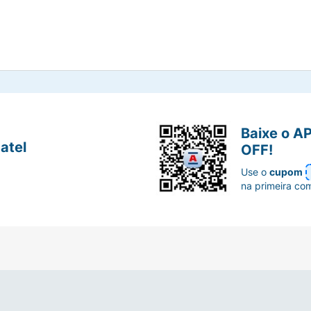
Baixe o A
atel
OFF!
Use o
cupom
na primeira co