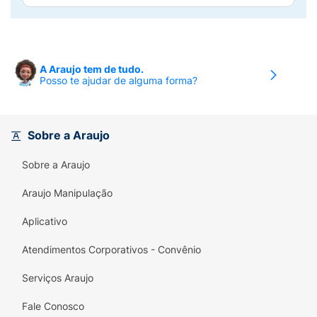
A embalagem prática garante a frescura dos
biscoitos por mais tempo, permitindo que
você desfrute da qualidade Marilan sempre
que desejar. Adicione os Biscoitos Maizena à
A Araujo tem de tudo.
Posso te ajudar de alguma forma?
sua rotina e surpreenda-se com sua leveza e
sabor inconfundíveis!
Sobre a Araujo
Sobre a Araujo
Araujo Manipulação
Aplicativo
Atendimentos Corporativos - Convênio
Serviços Araujo
Fale Conosco