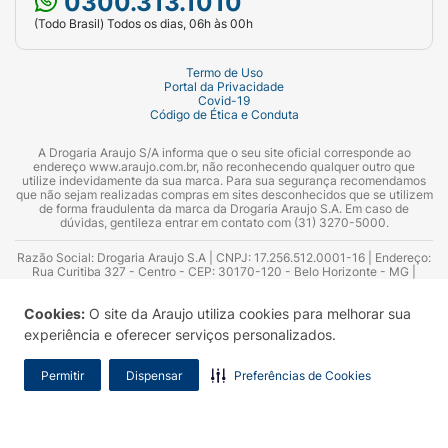
0300.313.1010
(Todo Brasil) Todos os dias, 06h às 00h
Termo de Uso
Portal da Privacidade
Covid-19
Código de Ética e Conduta
A Drogaria Araujo S/A informa que o seu site oficial corresponde ao
endereço www.araujo.com.br, não reconhecendo qualquer outro que
utilize indevidamente da sua marca. Para sua segurança recomendamos
que não sejam realizadas compras em sites desconhecidos que se utilizem
de forma fraudulenta da marca da Drogaria Araujo S.A. Em caso de
dúvidas, gentileza entrar em contato com (31) 3270-5000.
Razão Social: Drogaria Araujo S.A | CNPJ: 17.256.512.0001-16 | Endereço:
Rua Curitiba 327 - Centro - CEP: 30170-120 - Belo Horizonte - MG |
Telefones: 0300.313.1010 e (31) 3270-5000 Horário de funcionamento -
06:00h às 00:00h | Consultores técnicos responsáveis: Hairton Ayres
Cookies:
O site da Araujo utiliza cookies para melhorar sua
Azevedo Guimarães – CRF 10.965 | Yasmin Silva Alvarenga – CRF 52.584 -
Consultor substituto: Thiago Aguiar Pinheiro - CRF Nº 13.748. Alvará
experiência e oferecer serviços personalizados.
Sanitário: 2025020713 | Autorização de Funcionamento da Empresa (AFE):
7.16355-1
Permitir
Dispensar
Preferências de Cookies