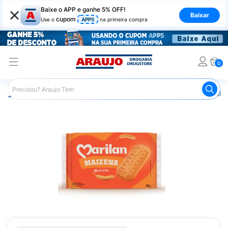
×
Baixe o APP e ganhe 5% OFF!
Baixar
cupom
Use o
APP5
na primeira compra
0
Araujo
Mercado
Biscoitos e Bolachas
Biscoito e Bol